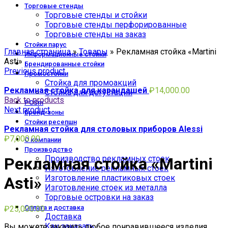
Торговые стенды
Торговые стенды и стойки
Торговые стенды перфорированные
Торговые стенды на заказ
Click to enlarge
Стойки парус
Главная страница
»
Товары
»
Рекламная стойка «Martini
Информационные стойки
Asti»
Брендированные стойки
Previous product
Промостойки
Стойка для промоакций
Рекламная стойка для карандашей
₽
14,000.00
Стойка для дегустации
Back to products
POSm
Next product
Бренд-зоны
Стойки ресепшн
Рекламная стойка для столовых приборов Alessi
₽
7,000.00
О компании
Производство
Производство рекламных стоек
Рекламная стойка «Martini
Изготовление рекламных стоек
Изготовление пластиковых стоек
Asti»
Изготовление стоек из металла
Торговые островки на заказ
Оплата и доставка
₽
25,000.00
Доставка
Как заказать
Вы можете заказать любое понравившееся изделия