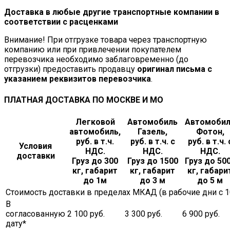
Доставка в любые другие транспортные компании в
соответствии с расценками
Внимание! При отгрузке товара через транспортную
компанию или при привлечении покупателем
перевозчика необходимо заблаговременно (до
отгрузки) предоставить продавцу
оригинал письма с
указанием реквизитов перевозчика
.
ПЛАТНАЯ ДОСТАВКА ПО МОСКВЕ И МО
Легковой
Автомобиль
Автомоби
автомобиль,
Газель,
Фотон,
руб. в т.ч.
руб. в т.ч. с
руб. в т.ч. 
Условия
НДС.
НДС.
НДС.
доставки
Груз до 300
Груз до 1500
Груз до 50
кг, габарит
кг, габарит
кг, габари
до 1м
до 3 м
до 5 м
Стоимость доставки в пределах МКАД (в рабочие дни с 10.
В
согласованную
2 100 руб.
3 300 руб.
6 900 руб.
дату*