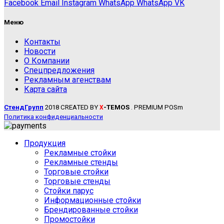
Facebook
Email
Instagram
WhatsApp
WhatsApp
VK
Меню
Контакты
Новости
О Компании
Спецпредложения
Рекламным агенствам
Карта сайта
СтендГрупп
2018 CREATED BY
-TEMOS
. PREMIUM POSm
X
Политика конфиденциальности
Продукция
Рекламные стойки
Рекламные стенды
Торговые стойки
Торговые стенды
Стойки парус
Информационные стойки
Брендированные стойки
Промостойки