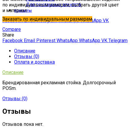
Для рекламных агентств
по индивидуальным рамерам, выбрать другой цвет
и материал
Контакты
Заказать по индивидуальным размерам
Facebook
Email
Instagram
WhatsApp
WhatsApp
VK
Compare
Share
Facebook
Email
Pinterest
WhatsApp
WhatsApp
VK
Telegram
Описание
Отзывы (0)
Оплата и доставка
Описание
Брендированная рекламная стойка. Долгосрочный
POSm.
Отзывы (0)
Отзывы
Отзывов пока нет.