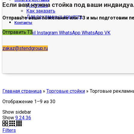
Если вам нужна стойка под ваши индвиду
Доставка
Как заказать
Для рекламных агентств
Отправьте ваши пожелание или ТЗ и мы подготовим п
Контакты
Отправить ТЗ
Facebook
Email
Instagram
WhatsApp
WhatsApp
VK
zakaz@stendgroup.ru
Главная страница
»
Торговые стойки
»
Торговые рекламн
Отображение 1–9 из 30
Show sidebar
Show
9
24
36
Filters