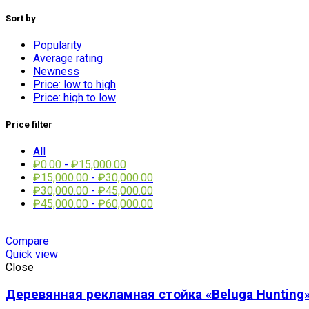
Sort by
Popularity
Average rating
Newness
Price: low to high
Price: high to low
Price filter
All
₽
0.00
-
₽
15,000.00
₽
15,000.00
-
₽
30,000.00
₽
30,000.00
-
₽
45,000.00
₽
45,000.00
-
₽
60,000.00
Compare
Quick view
Close
Деревянная рекламная стойка «Beluga Hunting