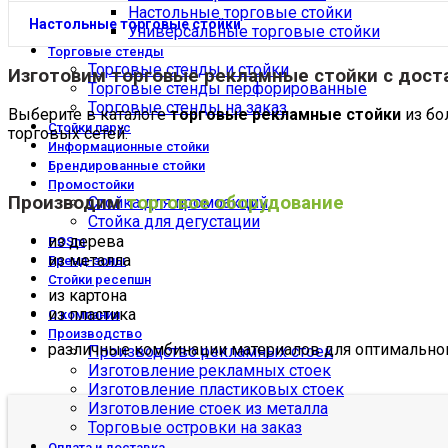
Настольные торговые стойки
Настольные торговые стойки
Универсальные торговые стойки
Торговые стенды
Торговые стенды и стойки
Изготовим
торговые рекламные стойки
с дост
Торговые стенды перфорированные
Торговые стенды на заказ
Выберите в каталоге
торговые рекламные стойки
из бо
Стойки парус
торговых сетей.
Информационные стойки
Брендированные стойки
Промостойки
Производим
торговое оборудование
Стойка для промоакций
Стойка для дегустации
из дерева
POSm
из металла
Бренд-зоны
Стойки ресепшн
из картона
из пластика
О компании
Производство
различные комбинации материалов для оптимального
Производство рекламных стоек
Изготовление рекламных стоек
Изготовление пластиковых стоек
Изготовление стоек из металла
Торговые островки на заказ
Оплата и доставка