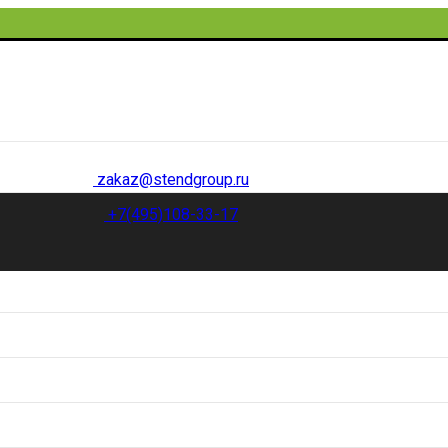
zakaz@stendgroup.ru
+7(495)108-33-17
и