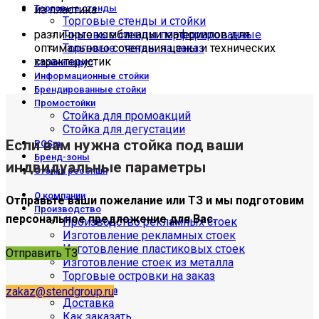
из пластика
Торговые стенды
Торговые стенды и стойки
различные комбинации материалов для
Торговые стенды перфорированные
оптимального сочетания цены и технических
Торговые стенды на заказ
характеристик
Стойки парус
Информационные стойки
Брендированные стойки
Промостойки
Стойка для промоакций
Стойка для дегустации
Если вам нужна стойка под ваши
POSm
Бренд-зоны
индвидуальные параметры
Стойки ресепшн
О компании
Отправьте ваши пожелание или ТЗ и мы подготовим
Производство
персональное предложение для Вас.
Производство рекламных стоек
Изготовление рекламных стоек
Изготовление пластиковых стоек
Отправить ТЗ
Изготовление стоек из металла
Торговые островки на заказ
zakaz@stendgroup.ru
Оплата и доставка
Доставка
Как заказать