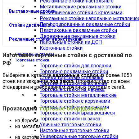
Рекламные стойки настольные
Металлические рекламные стойки
Выставочные стойки
Металлические стойки с крючками
Рекламные стойки напольные металличе
Перфорированные рекламные стойки
Стойки дисплей
Пластиковые рекламные стойки
Деревянные рекламные стойки
Рекламные стойки и конструкции
Напольные стойки из ДСП
Картонные стойки
Изготовим
картонные стойки
с доставкой по
Рекламные стенды
Торговые стойки
РФ
Торговые стойки для продажи
Торговые рекламные стойки
Выберите в каталоге
картонные стойки
из более 1053
Стойки торговые стеллажи
стоек или закажите
под заказ
. Производство по всем
Торговые стойки напольные
стандартам и требованием крупных торговых сетей.
Торговые стойки из дерева
Торговые стойки металлические
Торговые стойки с корзинами
Торговые стойки с крючками
Производим
торговое оборудование
Торговые стойки вращающиеся
Торговые стойки на заказ
из дерева
Уличные торговые стойки
из металла
Настольные торговые стойки
Универсальные торговые стойки
из картона