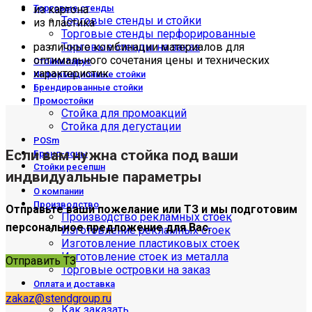
из картона
Торговые стенды
Торговые стенды и стойки
из пластика
Торговые стенды перфорированные
различные комбинации материалов для
Торговые стенды на заказ
оптимального сочетания цены и технических
Стойки парус
характеристик
Информационные стойки
Брендированные стойки
Промостойки
Стойка для промоакций
Стойка для дегустации
POSm
Если вам нужна стойка под ваши
Бренд-зоны
Стойки ресепшн
индвидуальные параметры
О компании
Производство
Отправьте ваши пожелание или ТЗ и мы подготовим
Производство рекламных стоек
персональное предложение для Вас.
Изготовление рекламных стоек
Изготовление пластиковых стоек
Изготовление стоек из металла
Отправить ТЗ
Торговые островки на заказ
Оплата и доставка
Доставка
zakaz@stendgroup.ru
Как заказать