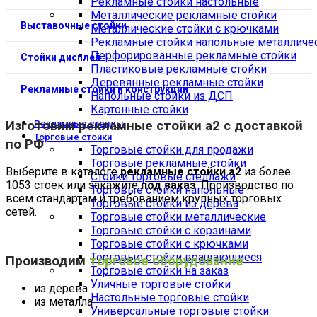
Рекламные стойки настольные
Металлические рекламные стойки
Выставочные стойки
Металлические стойки с крючками
Рекламные стойки напольные металличе
Перфорированные рекламные стойки
Стойки дисплей
Пластиковые рекламные стойки
Деревянные рекламные стойки
Рекламные стойки и конструкции
Напольные стойки из ДСП
Картонные стойки
Изготовим
рекламные стойки а2
с доставкой
Рекламные стенды
Торговые стойки
по РФ
Торговые стойки для продажи
Торговые рекламные стойки
Выберите в каталоге
рекламные стойки а2
из более
Стойки торговые стеллажи
1053 стоек или закажите
под заказ
. Производство по
Торговые стойки напольные
всем стандартам и требованием крупных торговых
Торговые стойки из дерева
сетей.
Торговые стойки металлические
Торговые стойки с корзинами
Торговые стойки с крючками
Торговые стойки вращающиеся
Производим
торговое оборудование
Торговые стойки на заказ
Уличные торговые стойки
из дерева
Настольные торговые стойки
из металла
Универсальные торговые стойки