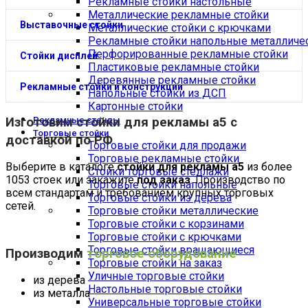
Рекламные стойки настольные
Металлические рекламные стойки
Выставочные стойки
Металлические стойки с крючками
Рекламные стойки напольные металличе
Перфорированные рекламные стойки
Стойки дисплей
Пластиковые рекламные стойки
Деревянные рекламные стойки
Рекламные стойки и конструкции
Напольные стойки из ДСП
Картонные стойки
Изготовим
стойки для рекламы а5
с
Рекламные стенды
Торговые стойки
доставкой по РФ
Торговые стойки для продажи
Торговые рекламные стойки
Выберите в каталоге
стойки для рекламы а5
из более
Стойки торговые стеллажи
1053 стоек или закажите
под заказ
. Производство по
Торговые стойки напольные
всем стандартам и требованием крупных торговых
Торговые стойки из дерева
сетей.
Торговые стойки металлические
Торговые стойки с корзинами
Торговые стойки с крючками
Торговые стойки вращающиеся
Производим
торговое оборудование
Торговые стойки на заказ
Уличные торговые стойки
из дерева
Настольные торговые стойки
из металла
Универсальные торговые стойки