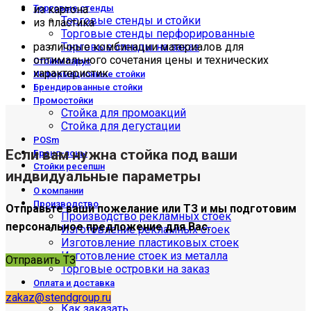
из картона
Торговые стенды
Торговые стенды и стойки
из пластика
Торговые стенды перфорированные
различные комбинации материалов для
Торговые стенды на заказ
оптимального сочетания цены и технических
Стойки парус
характеристик
Информационные стойки
Брендированные стойки
Промостойки
Стойка для промоакций
Стойка для дегустации
POSm
Если вам нужна стойка под ваши
Бренд-зоны
Стойки ресепшн
индвидуальные параметры
О компании
Производство
Отправьте ваши пожелание или ТЗ и мы подготовим
Производство рекламных стоек
персональное предложение для Вас.
Изготовление рекламных стоек
Изготовление пластиковых стоек
Изготовление стоек из металла
Отправить ТЗ
Торговые островки на заказ
Оплата и доставка
Доставка
zakaz@stendgroup.ru
Как заказать