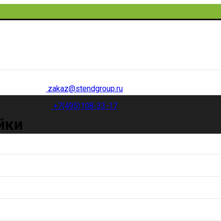
zakaz@stendgroup.ru
+7(495)108-33-17
йки