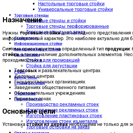
Настольные торговые стойки
Универсальные торговые стойки
Торговые стенды
Назначение
Торговые стенды и стойки
Торговые стенды перфорированные
Торговые стенды на заказ
Нужны
торговые стойки
для наглядного представления
информационный характер. Это наиболее актуально для б
Стойки парус
Информационные стойки
Система ориентируется на определенный тип
продукции
:
Брендированные стойки
стойки
, а также наличие дополнительных элементов. Не
Промостойки
проходимостью в:
Стойка для промоакций
Стойка для дегустации
Т
орговых
и развлекательных центрах.
POSm
Деловых центрах.
Бренд-зоны
Государственных организациях.
Стойки ресепшн
Заведениях общественного питания.
Образовательных учреждениях.
О компании
Парковых зонах.
Производство
Производство рекламных стоек
Изготовление рекламных стоек
Основные цели
Изготовление пластиковых стоек
Изготовление стоек из металла
Установка
стойки из дерева
необходима не только для 
Торговые островки на заказ
Оплата и доставка