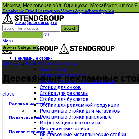
Москва, Московская обл., Одинцово, Можайское шоссе 8
Facebook
Email
Instagram
WhatsApp
WhatsApp
VK
zakaz@stendgroup.ru
Search
8(495)108-33-17
отправить запрос
+7 (910) 434-67-34
Menu
Пн-Пт с 10:00 до 18:00
Browse Categories
Рекламные стойки
Back to products
Стойки дисплей
Буклетницы
Деревянные рекламные сто
Стойки для товаров
Стойки для товаров с крючками
Стойки для очков
Стойка для рекламы
close
Стойки для буклетов
Рекламные стойки
Стойки для рекламной продукции
Рекламные стойки для магазинов
Рекламные стойки напольные
По назначению
Информационные стойки
Выставочные стойки
По характеристикам
Выставочные металлические стойки