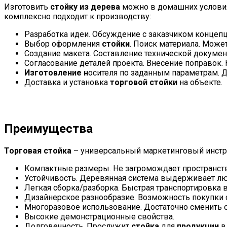
Изготовить
стойку из дерева
можно в домашних условия
комплексно подходит к производству:
Разработка идеи. Обсуждение с заказчиком концеп
Выбор оформления
стойки
. Поиск материала. Може
Создание макета. Составление технической докумен
Согласование деталей проекта. Внесение поправок
Изготовление н
осителя по заданным параметрам. 
Доставка и установка
торговой стойки
на объекте.
Преимущества
Торговая стойка
– универсальный маркетинговый инстру
Компактные размеры. Не загромождает пространств
Устойчивость. Деревянная система выдерживает л
Легкая сборка/разборка. Быстрая транспортировка в
Дизайнерское разнообразие. Возможность покупки 
Многоразовое использование. Достаточно сменить 
Высокие демонстрационные свойства.
Долговечность. Прослужит
стойка
для
продукции
в