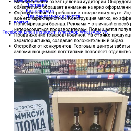
Максимальный охват целевой аудитории. Оборудов
Доставка
обязательно обращает внимание на ярко оформлен
Как заказать
Формирование потребности в товаре или услуге. И
Для рекламных агентств
все его характеристики. Конструкция мягко, но эфф
Контакты
Популяризация бренда. Реклама – отличный способ
интересоваться производителем. Повышается популя
Facebook
Email
Instagram
WhatsApp
WhatsApp
VK
Продвижение товаров/новинок. На
стойке
продукци
характеристиках, создавая положительный образ.
Отстройка от конкурентов. Торговые центры забит
запоминающимися логотипами позволяет отделитьс