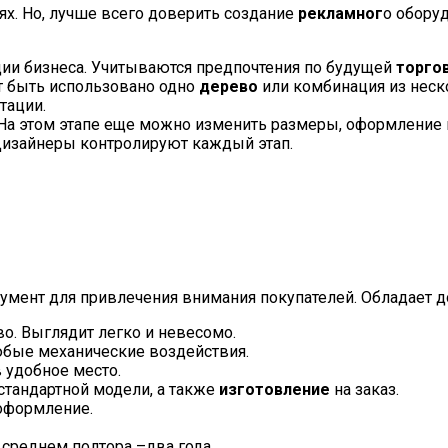
х. Но, лучше всего доверить создание
рекламног
о обору
ции бизнеса. Учитываются предпочтения по будущей
торго
т быть использовано одно
дерево
или комбинация из неск
тации.
. На этом этапе еще можно изменить размеры, оформление
Дизайнеры контролируют каждый этап.
мент для привлечения внимания покупателей. Обладает д
о. Выглядит легко и невесомо.
юбые механические воздействия.
 удобное место.
стандартной модели, а также
изготовление
на заказ.
оформление.
 среднем полтора –два года.