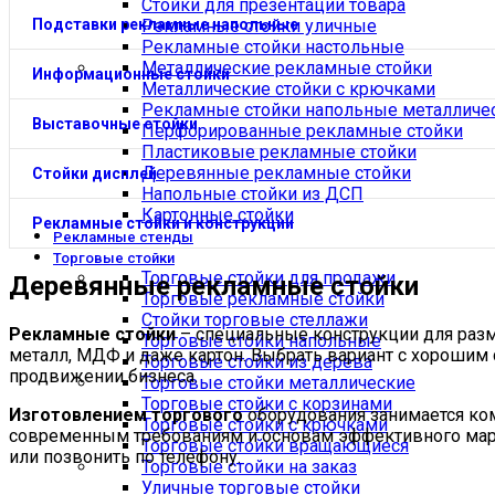
Стойки для презентации товара
Подставки рекламные напольные
Рекламные стойки уличные
Рекламные стойки настольные
Металлические рекламные стойки
Информационные стойки
Металлические стойки с крючками
Рекламные стойки напольные металличе
Выставочные стойки
Перфорированные рекламные стойки
Пластиковые рекламные стойки
Деревянные рекламные стойки
Стойки дисплей
Напольные стойки из ДСП
Картонные стойки
Рекламные стойки и конструкции
Рекламные стенды
Торговые стойки
Торговые стойки для продажи
Деревянные рекламные стойки
Торговые рекламные стойки
Стойки торговые стеллажи
Рекламные стойки
– специальные конструкции для разм
Торговые стойки напольные
металл, МДФ и даже картон. Выбрать вариант с хорошим
Торговые стойки из дерева
продвижении бизнеса.
Торговые стойки металлические
Торговые стойки с корзинами
Изготовлением торгового
оборудования занимается ком
Торговые стойки с крючками
современным требованиям и основам эффективного марке
Торговые стойки вращающиеся
или позвонить по телефону.
Торговые стойки на заказ
Уличные торговые стойки