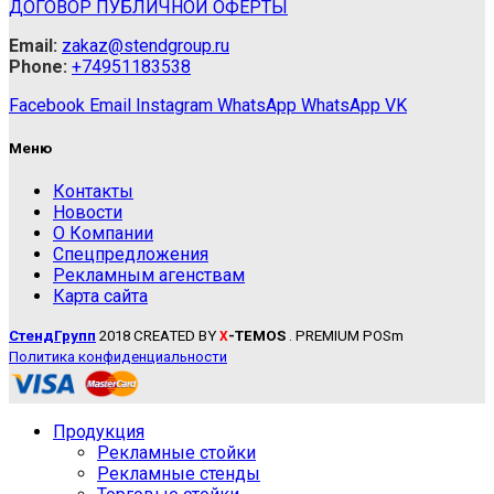
ДОГОВОР ПУБЛИЧНОЙ ОФЕРТЫ
Email:
zakaz@stendgroup.ru
Phone:
+74951183538
Facebook
Email
Instagram
WhatsApp
WhatsApp
VK
Меню
Контакты
Новости
О Компании
Спецпредложения
Рекламным агенствам
Карта сайта
СтендГрупп
2018 CREATED BY
-TEMOS
. PREMIUM POSm
X
Политика конфиденциальности
Продукция
Рекламные стойки
Рекламные стенды