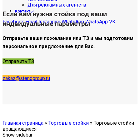
Для рекламных агентств
Контакты
Если вам нужна стойка под ваши
Facebook
Email
Instagram
WhatsApp
WhatsApp
VK
индвидуальные параметры
Отправьте ваши пожелание или ТЗ и мы подготовим
персональное предложение для Вас.
Отправить ТЗ
zakaz@stendgroup.ru
Главная страница
»
Торговые стойки
»
Торговые стойки
вращающиеся
Show sidebar