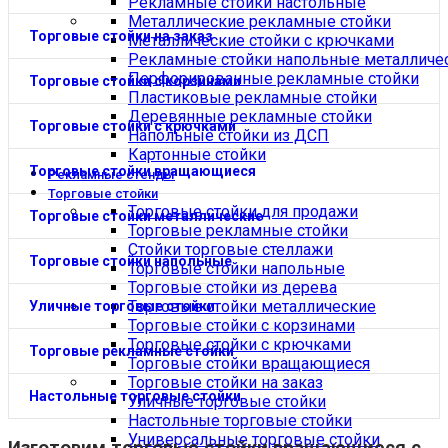
Рекламные стойки настольные
Металлические рекламные стойки
Торговые стойки на заказ
Металлические стойки с крючками
Рекламные стойки напольные металличе
Перфорированные рекламные стойки
Торговые стойки с корзинами
Пластиковые рекламные стойки
Деревянные рекламные стойки
Торговые стойки с крючками
Напольные стойки из ДСП
Картонные стойки
Торговые стойки вращающиеся
Рекламные стенды
Торговые стойки
Торговые стойки для продажи
Торговые стойки металлические
Торговые рекламные стойки
Стойки торговые стеллажи
Торговые стойки напольные
Торговые стойки напольные
Торговые стойки из дерева
Торговые стойки металлические
Уличные торговые стойки
Торговые стойки с корзинами
Торговые стойки с крючками
Торговые рекламные стойки
Торговые стойки вращающиеся
Торговые стойки на заказ
Настольные торговые стойки
Уличные торговые стойки
Настольные торговые стойки
Универсальные торговые стойки
Изготовим
торговые стойки вращающиеся
с