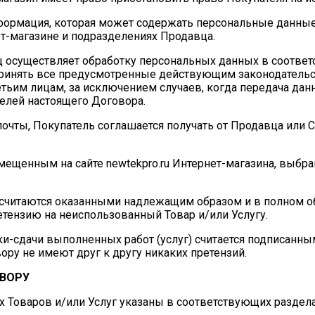
информация, которая может содержать персональные данные
т-магазине и подразделениях Продавца.
 осуществляет обработку персональных данных в соответст
дпринять все предусмотренные действующим законодател
етьим лицам, за исключением случаев, когда передача да
елей настоящего Договора.
 почты, Покупатель соглашается получать от Продавца или
мещенным на сайте newtekpro.ru Интернет-магазина, выбрав
и считаются оказанными надлежащим образом и в полном об
тензию на неиспользованный Товар и/или Услугу.
емки-сдачи выполненных работ (услуг) считается подписанн
ору не имеют друг к другу никаких претензий.
ОВОРУ
 Товаров и/или Услуг указаны в соответствующих разделах 