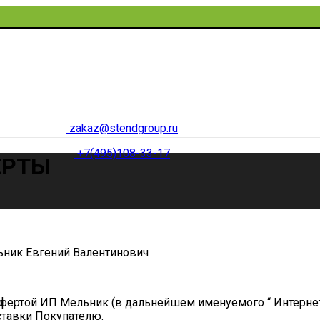
zakaz@stendgroup.ru
+7(495)108-33-17
ЕРТЫ
ник Евгений Валентинович
офертой ИП Мельник (в дальнейшем именуемого “ Интернет
оставки Покупателю.