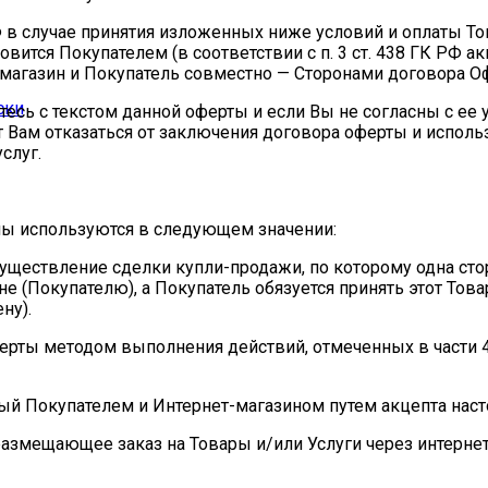
 РФ в случае принятия изложенных ниже условий и оплаты Т
овится Покупателем (в соответствии с п. 3 ст. 438 ГК РФ
т-магазин и Покупатель совместно — Сторонами договора О
ски
есь с текстом данной оферты и если Вы не согласны с ее 
 Вам отказаться от заключения договора оферты и использ
слуг.
ны используются в следующем значении:
уществление сделки купли-продажи, по которому одна стор
е (Покупателю), а Покупатель обязуется принять этот Товар
ну).
ерты методом выполнения действий, отмеченных в части 
й Покупателем и Интернет-магазином путем акцепта наст
змещающее заказ на Товары и/или Услуги через интернет-с