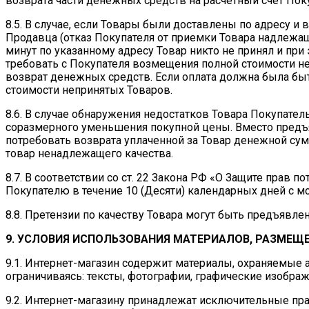
возврата части денежных средств на расчетный счет Пок
8.5. В случае, если Товары были доставлены по адресу и
Продавца (отказ Покупателя от приемки Товара надлежаще
минут по указанному адресу Товар никто не принял и при 
требовать с Покупателя возмещения полной стоимости н
возврат денежных средств. Если оплата должна была бы
стоимости непринятых Товаров.
8.6. В случае обнаружения недостатков Товара Покупате
соразмерного уменьшения покупной цены. Вместо предъя
потребовать возврата уплаченной за Товар денежной су
товар ненадлежащего качества.
8.7. В соответствии со ст. 22 Закона РФ «О Защите прав
Покупателю в течение 10 (Десяти) календарных дней с 
8.8. Претензии по качеству Товара могут быть предъявле
9. УСЛОВИЯ ИСПОЛЬЗОВАНИЯ МАТЕРИАЛОВ, РАЗМЕЩЕ
9.1. Интернет-магазин содержит материалы, охраняемые 
ограничиваясь: тексты, фотографии, графические изображ
9.2. Интернет-магазину принадлежат исключительные пра