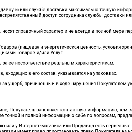
Продавцу и/или службе доставки максимально точную инф
 беспрепятственный доступ сотрудника службы доставки и
е, носят справочный характер и не всегда в полной мере
оваров (пищевая и энергетическая ценность, условия хране
иками Товаров и/или Услуг.
ь за ее несоответствие реальным характеристикам.
в, входящих в его состав, указывается на упаковках.
ти за ущерб, причиненный в ходе нарушения Покупателем у
азине, Покупатель заполняет контактную информацию, тем
ие точной и полной информации о себе по вопросам, пред
ю или у Интернет-магазина или Продавца есть серьезные 
магазин имеет право приостановить право Покупателя на и