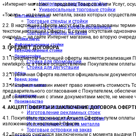
Настольные торговые стойки
«Интернет-магазин» – продавец Товаров и/или Услуг, о
Универсальные торговые стойки
«Товар» – изделия из металла, заказ которых осуществляе
Торговые стенды
Торговые стенды и стойки
2.2. В настоящей Оферте могут быть использованы термин
Торговые стенды перфорированные
текстом настоящей Оферты. В случае отсутствия однозна
Торговые стенды на заказ
очередь — на сайте Интернет магазина, во вторую очере
Стойки парус
Информационные стойки
3. ПРЕДМЕТ ДОГОВОРА
Брендированные стойки
Промостойки
3.1. Предметом настоящей оферты является реализация П
Стойка для промоакций
newtekpro.ru, а также осуществление Покупателем оплаты
Стойка для дегустации
POSm
3.2. Публичная Оферта является официальным документом
Бренд-зоны
3.3. Интернет-магазин имеет право изменять стоимость Т
Стойки ресепшн
предварительного согласования с Покупателем, обеспечи
О компании
для ознакомления с этими документами месте, не менее ч
Производство
Производство рекламных стоек
4. АКЦЕПТ ОФЕРТЫ И ЗАКЛЮЧЕНИЕ ДОГОВОРА ОФЕРТ
Изготовление рекламных стоек
4.1. Покупатель производит Акцепт Оферты путем оплаты 
Изготовление пластиковых стоек
изложенных в настоящей Оферте.
Изготовление стоек из металла
Торговые островки на заказ
4.2. Договор считается заключенным с момента выдачи П
Оплата и доставка