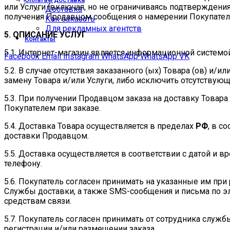
или Услуги (включая, но не ограничиваясь подтверждени
Доставка
получения Продавцом сообщения о намерении Покупателя
Как заказать
Для рекламных агентств
5. ОПИСАНИЕ УСЛУГ
Контакты
5.1. Интернет-магазин является информационной системо
Facebook
Email
Instagram
WhatsApp
WhatsApp
VK
5.2. В случае отсутствия заказанного (ых) Товара (ов) и/
замену Товара и/или Услуги, либо исключить отсутствующ
5.3. При получении Продавцом заказа на доставку Товара
Покупателем при заказе.
5.4. Доставка Товара осуществляется в пределах
РФ
, в с
доставки Продавцом.
5.5. Доставка осуществляется в соответствии с датой и
телефону.
5.6. Покупатель согласен принимать на указанные им пр
Службы доставки, а также SMS-сообщения и письма по э
средствам связи.
5.7. Покупатель согласен принимать от сотрудника служ
регистрации и/или размещении заказа.