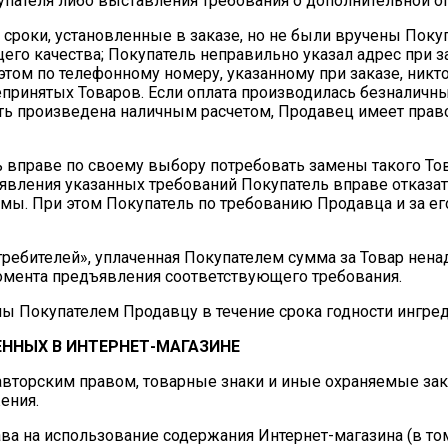
упателя либо выставления требования о дополнительной оп
 в сроки, установленные в заказе, но не были вручены Пок
го качества; Покупатель неправильно указал адрес при за
этом по телефонному номеру, указанному при заказе, никто 
епринятых Товаров. Если оплата производилась безналичн
ть произведена наличным расчетом, Продавец имеет право
ль вправе по своему выбору потребовать замены такого Т
вления указанных требований Покупатель вправе отказать
ммы. При этом Покупатель по требованию Продавца и за е
 потребителей», уплаченная Покупателем сумма за Товар не
момента предъявления соответствующего требования.
ны Покупателем Продавцу в течение срока годности ингред
ННЫХ В ИНТЕРНЕТ-МАГАЗИНЕ
авторским правом, товарные знаки и иные охраняемые зак
ения.
ва на использование содержания Интернет-магазина (в том