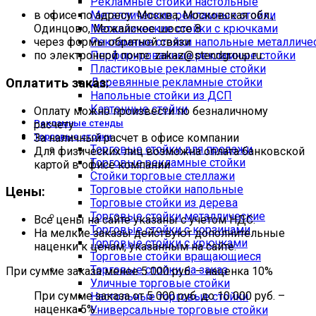
Рекламные стойки настольные
Металлические рекламные стойки
в офисе по адресу: Москва, Московская обл.,
Металлические стойки с крючками
Одинцово, Можайское шоссе 8
Рекламные стойки напольные металличе
через формы обратной связи
Перфорированные рекламные стойки
по электронной почте: zakaz@stendgroup.ru
Пластиковые рекламные стойки
Оплатить заказ:
Деревянные рекламные стойки
Напольные стойки из ДСП
Картонные стойки
Оплату можно произвести по безналичному
расчету
Рекламные стенды
За наличный расчет в офисе компании
Торговые стойки
Торговые стойки для продажи
Для физических лиц возможна оплата банковской
Торговые рекламные стойки
картой в офисе компании
Стойки торговые стеллажи
Торговые стойки напольные
Цены:
Торговые стойки из дерева
Торговые стойки металлические
Все цены на сайте указаны с учетом НДС.
Торговые стойки с корзинами
На мелкие заказы действуют дополнительные
Торговые стойки с крючками
наценки к ценам, указанным на сайте:
Торговые стойки вращающиеся
Торговые стойки на заказ
При сумме заказа менее 5 000 руб. – наценка 10%
Уличные торговые стойки
При сумме заказа от 5 000 руб. до 10 000 руб. –
Настольные торговые стойки
наценка 5%.
Универсальные торговые стойки