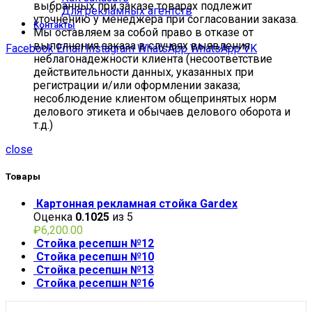
выбранных при заказе товарах подлежит
Для рекламных агентств
уточнению у менеджера при согласовании заказа.
Контакты
Мы оставляем за собой право в отказе от
выполнения заказа в случаях выявления
Facebook
Email
Instagram
WhatsApp
WhatsApp
VK
неблагонадежности клиента (несоответствие
действительности данных, указанных при
регистрации и/или оформлении заказа;
несоблюдение клиентом общепринятых норм
делового этикета и обычаев делового оборота и
т.д.)
close
Товары
Картонная рекламная стойка Gardex
Оценка
0.1025
из 5
₽
6,200.00
Стойка ресепшн №12
Стойка ресепшн №10
Стойка ресепшн №13
Стойка ресепшн №16