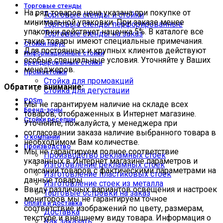
Торговые стенды
На ряд товаров цена указана при покупке от
Торговые стенды и стойки
минимальной упаковки. При заказе менее
Торговые стенды перфорированные
упаковки действует наценка 5%. В каталоге все
Торговые стенды на заказ
такие товары имеют специальные примечания.
Стойки парус
Для постоянных и крупных клиентов действуют
Информационные стойки
особые специальные условия. Уточняйте у Ваших
Брендированные стойки
менеджеров.
Промостойки
Стойка для промоакций
Обратите внимание:
Стойка для дегустации
POSm
Мы не гарантируем наличие на складе всех
Бренд-зоны
товаров, отображенных в Интернет магазине.
Стойки ресепшн
Уточняйте, пожалуйста, у менеджера при
согласовании заказа наличие выбранного товара в
О компании
необходимом Вам количестве.
Производство
Мы не гарантируем полное соответствие
Производство рекламных стоек
указанных в Интернет магазине параметров и
Изготовление рекламных стоек
описаний товаров с фактическими параметрами на
Изготовление пластиковых стоек
данные товары.
Изготовление стоек из металла
Ввиду различных вариантов освещения и настроек
Торговые островки на заказ
мониторов мы не гарантируем точное
Оплата и доставка
соответствие изображений по цвету, размерам,
Доставка
текстуре и внешнему виду товара. Информация о
Как заказать