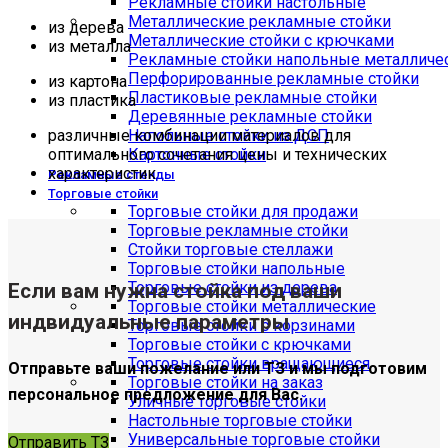
Рекламные стойки настольные
Металлические рекламные стойки
из дерева
Металлические стойки с крючками
из металла
Рекламные стойки напольные металличе
Перфорированные рекламные стойки
из картона
Пластиковые рекламные стойки
из пластика
Деревянные рекламные стойки
различные комбинации материалов для
Напольные стойки из ДСП
оптимального сочетания цены и технических
Картонные стойки
характеристик
Рекламные стенды
Торговые стойки
Торговые стойки для продажи
Торговые рекламные стойки
Стойки торговые стеллажи
Торговые стойки напольные
Торговые стойки из дерева
Если вам нужна стойка под ваши
Торговые стойки металлические
индвидуальные параметры
Торговые стойки с корзинами
Торговые стойки с крючками
Торговые стойки вращающиеся
Отправьте ваши пожелание или ТЗ и мы подготовим
Торговые стойки на заказ
персональное предложение для Вас.
Уличные торговые стойки
Настольные торговые стойки
Универсальные торговые стойки
Отправить ТЗ