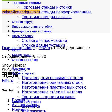
Торговые стенды
Торговые стенды и стойки
zakaz@stendgroup.ru
Торговые стенды перфорированные
Торговые стенды на заказ
Стойки парус
Информационные стойки
Брендированные стойки
Промостойки
Стойка для промоакций
Стойка для дегустации
Главная страница
»
POSm
»
POSm деревянные
POSm
Бренд-зоны
Отображение 1–9 из 30
Стойки ресепшн
Show sidebar
О компании
Show
9
24
36
Производство
Производство рекламных стоек
Filters
Изготовление рекламных стоек
Изготовление пластиковых стоек
Sort by
Изготовление стоек из металла
Торговые островки на заказ
Popularity
Оплата и доставка
Average rating
Доставка
Newness
Как заказать