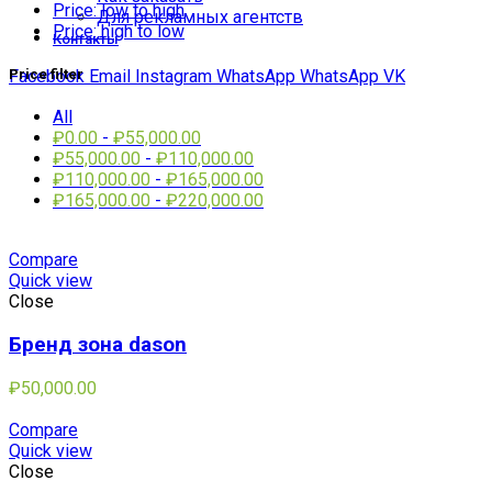
Price: low to high
Для рекламных агентств
Price: high to low
Контакты
Facebook
Email
Instagram
WhatsApp
WhatsApp
VK
Price filter
All
₽
0.00
-
₽
55,000.00
₽
55,000.00
-
₽
110,000.00
₽
110,000.00
-
₽
165,000.00
₽
165,000.00
-
₽
220,000.00
Compare
Quick view
Close
Бренд зона dason
₽
50,000.00
Compare
Quick view
Close