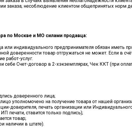
ия заказа в случаях выявления неблагонадежности клиента
нии заказа; несоблюдение клиентом общепринятых норм де
ара по Москве и МО силами продавца:
а или индивидуального предпринимателя обязан иметь при
ой доверенности товар отгружаться не может. Если в счёт
е работ-услуг.
и себе Счет-договор в 2-хэкземплярах, Чек ККТ (при опла
одпись доверенного лица;
е лицо уполномочено на получение товара от нашей организ
ации-доверителя, печать организации или Индивидуально
 ИП печати, ставится только подпись);
ается товар;
ри наличии в штате).