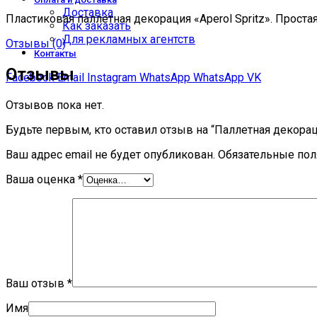
Доставка
Пластиковая паллетная декорация «Aperol Spritz». Проста
Как заказать
Для рекламных агентств
Отзывы (0)
Контакты
Отзывы
Facebook
Email
Instagram
WhatsApp
WhatsApp
VK
Отзывов пока нет.
Будьте первым, кто оставил отзыв на “Паллетная декораци
Ваш адрес email не будет опубликован.
Обязательные по
Ваша оценка
*
Ваш отзыв
*
Имя