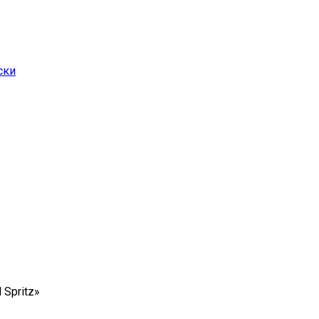
ски
 Spritz»