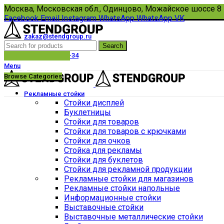
Москва, Московская обл., Одинцово, Можайское шоссе 8
Facebook
Email
Instagram
WhatsApp
WhatsApp
VK
zakaz@stendgroup.ru
Search
8(495)108-33-17
отправить запрос
+7 (910) 434-67-34
Menu
Пн-Пт с 10:00 до 18:00
Browse Categories
Рекламные стойки
Стойки дисплей
Буклетницы
Стойки для товаров
Стойки для товаров с крючками
Стойки для очков
Стойка для рекламы
Стойки для буклетов
Стойки для рекламной продукции
Рекламные стойки для магазинов
Рекламные стойки напольные
Информационные стойки
Выставочные стойки
Выставочные металлические стойки