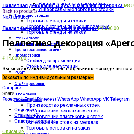
Настольные торговые стойки
Паллетная декорация «Lay's» в магазин Пятёрочка
₽
8,0
Универсальные торговые стойки
Back to products
Торговые стенды
Next product
Торговые стенды и стойки
Торговые стенды перфорированные
Паллетная декорация «Evian live young»
₽
9,000.00
Торговые стенды на заказ
Стойки парус
Паллетная декорация «Aperol
Информационные стойки
Брендированные стойки
Промостойки
₽
14,000.00
Стойка для промоакций
Стойка для дегустации
Вы можете заказать любое понравившееся изделия по и
POSm
Заказать по индивидуальным размерам
Бренд-зоны
Стойки ресепшн
Compare
Share
О компании
Facebook
Email
Pinterest
WhatsApp
WhatsApp
VK
Telegram
Производство
Производство рекламных стоек
Описание
Изготовление рекламных стоек
Отзывы (0)
Изготовление пластиковых стоек
Оплата и доставка
Изготовление стоек из металла
Торговые островки на заказ
Описание
Оплата и доставка