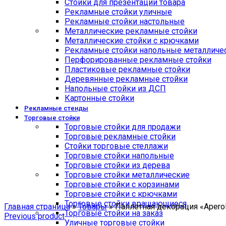
Стойки для презентации товара
Рекламные стойки уличные
Рекламные стойки настольные
Металлические рекламные стойки
Металлические стойки с крючками
Рекламные стойки напольные металличе
Перфорированные рекламные стойки
Пластиковые рекламные стойки
Деревянные рекламные стойки
Напольные стойки из ДСП
Картонные стойки
Рекламные стенды
Торговые стойки
Торговые стойки для продажи
Торговые рекламные стойки
Стойки торговые стеллажи
Торговые стойки напольные
Торговые стойки из дерева
Торговые стойки металлические
Торговые стойки с корзинами
Торговые стойки с крючками
Click to enlarge
Торговые стойки вращающиеся
Главная страница
»
Товары
»
Паллетная декорация «Aperol
Торговые стойки на заказ
Previous product
Уличные торговые стойки