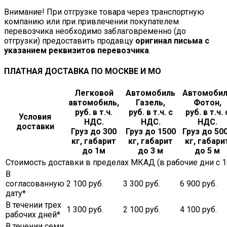
Внимание! При отгрузке товара через транспортную
компанию или при привлечении покупателем
перевозчика необходимо заблаговременно (до
отгрузки) предоставить продавцу
оригинал письма с
указанием реквизитов перевозчика
.
ПЛАТНАЯ ДОСТАВКА ПО МОСКВЕ И МО
Легковой
Автомобиль
Автомоби
автомобиль,
Газель,
Фотон,
руб. в т.ч.
руб. в т.ч. с
руб. в т.ч. 
Условия
НДС.
НДС.
НДС.
доставки
Груз до 300
Груз до 1500
Груз до 50
кг, габарит
кг, габарит
кг, габари
до 1м
до 3 м
до 5 м
Стоимость доставки в пределах МКАД (в рабочие дни с 10.
В
согласованную
2 100 руб.
3 300 руб.
6 900 руб.
дату*
В течении трех
1 300 руб.
2 100 руб.
4 100 руб.
рабочих дней*
В течении семи