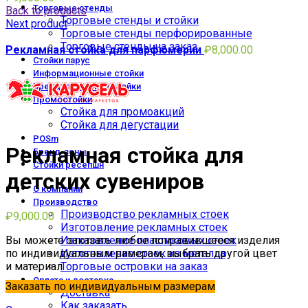
Торговые стенды
Back to products
Торговые стенды и стойки
Next product
Торговые стенды перфорированные
Торговые стенды на заказ
Рекламная стойка для парфюмерии
₽
8,000.00
Стойки парус
Информационные стойки
Брендированные стойки
Промостойки
Стойка для промоакций
Стойка для дегустации
POSm
Рекламная стойка для
Бренд-зоны
Стойки ресепшн
детских сувениров
О компании
Производство
Производство рекламных стоек
₽
9,000.00
Изготовление рекламных стоек
Вы можете заказать любое понравившееся изделия
Изготовление пластиковых стоек
по индивидуальным рамерам, выбрать другой цвет
Изготовление стоек из металла
и материал
Торговые островки на заказ
Оплата и доставка
Заказать по индивидуальным размерам
Доставка
Как заказать