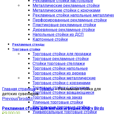
Рекламные стойки настольные
Металлические рекламные стойки
Металлические стойки с крючками
Рекламные стойки напольные металличе
Перфорированные рекламные стойки
Пластиковые рекламные стойки
Деревянные рекламные стойки
Напольные стойки из ДСП
Картонные стойки
Рекламные стенды
Торговые стойки
Торговые стойки для продажи
Торговые рекламные стойки
Стойки торговые стеллажи
Торговые стойки напольные
Торговые стойки из дерева
Торговые стойки металлические
Торговые стойки с корзинами
Click to enlarge
Торговые стойки с крючками
Главная страница
»
Товары
»
Рекламная стойка для
Торговые стойки вращающиеся
детских сувениров
Торговые стойки на заказ
Previous product
Уличные торговые стойки
Настольные торговые стойки
Рекламная стойка для мягких игрушек Angry Birds
Универсальные торговые стойки
₽
9,000.00