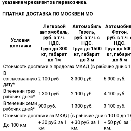
указанием реквизитов перевозчика
.
ПЛАТНАЯ ДОСТАВКА ПО МОСКВЕ И МО
Легковой
Автомобиль
Автомоби
автомобиль,
Газель,
Фотон,
руб. в т.ч.
руб. в т.ч. с
руб. в т.ч. 
Условия
НДС.
НДС.
НДС.
доставки
Груз до 300
Груз до 1500
Груз до 50
кг, габарит
кг, габарит
кг, габари
до 1м
до 3 м
до 5 м
Стоимость доставки в пределах МКАД (в рабочие дни с 10.
В
согласованную
2 100 руб.
3 300 руб.
6 900 руб.
дату*
В течении трех
1 300 руб.
2 100 руб.
4 100 руб.
рабочих дней*
В течении семи
900 руб.
1 300 руб.
3 100 руб.
рабочих дней*
Стоимость доставки за МКАД (в рабочие дни с 10.00 до 18
+ 30 руб. за 1
+ 30 руб. за 1
+ 50 руб. за 
До 100 км
км.
км.
км.