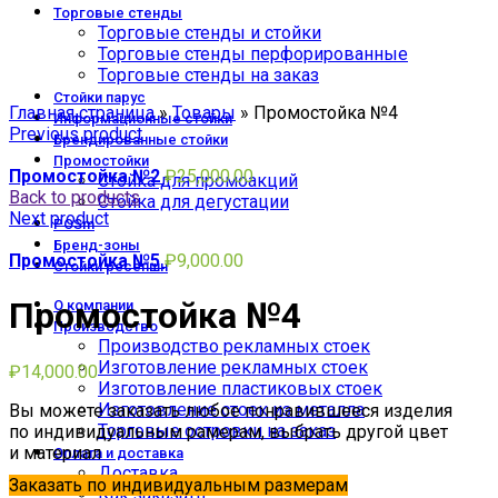
Торговые стенды
Торговые стенды и стойки
Торговые стенды перфорированные
Торговые стенды на заказ
Click to enlarge
Стойки парус
Главная страница
»
Товары
»
Промостойка №4
Информационные стойки
Previous product
Брендированные стойки
Промостойки
Промостойка №2
₽
25,000.00
Стойка для промоакций
Back to products
Стойка для дегустации
Next product
POSm
Бренд-зоны
Промостойка №5
₽
9,000.00
Стойки ресепшн
Промостойка №4
О компании
Производство
Производство рекламных стоек
Изготовление рекламных стоек
₽
14,000.00
Изготовление пластиковых стоек
Изготовление стоек из металла
Вы можете заказать любое понравившееся изделия
Торговые островки на заказ
по индивидуальным рамерам, выбрать другой цвет
и материал
Оплата и доставка
Доставка
Заказать по индивидуальным размерам
Как заказать