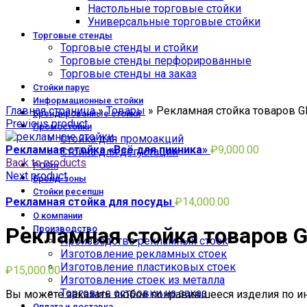
Настольные торговые стойки
Универсальные торговые стойки
Торговые стенды
Торговые стенды и стойки
Торговые стенды перфорированные
Торговые стенды на заказ
Стойки парус
Click to enlarge
Информационные стойки
Главная страница
»
Товары
»
Рекламная стойка товаров Gl
Брендированные стойки
Previous product
Промостойки
Стойка для промоакций
Рекламная стойка «Всё для пикника»
₽
9,000.00
Стойка для дегустации
Back to products
POSm
Next product
Бренд-зоны
Стойки ресепшн
Рекламная стойка для посуды
₽
14,000.00
О компании
Рекламная стойка товаров Gl
Производство
Производство рекламных стоек
Изготовление рекламных стоек
Изготовление пластиковых стоек
₽
15,000.00
Изготовление стоек из металла
Торговые островки на заказ
Вы можете заказать любое понравившееся изделия по и
Оплата и доставка