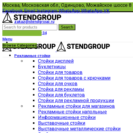
Москва, Московская обл., Одинцово, Можайское шоссе 8
Facebook
Email
Instagram
WhatsApp
WhatsApp
VK
zakaz@stendgroup.ru
Search
8(495)108-33-17
отправить запрос
+7 (910) 434-67-34
Menu
Пн-Пт с 10:00 до 18:00
Browse Categories
Рекламные стойки
Стойки дисплей
Буклетницы
Стойки для товаров
Стойки для товаров с крючками
Стойки для очков
Стойка для рекламы
Стойки для буклетов
Стойки для рекламной продукции
Рекламные стойки для магазинов
Рекламные стойки напольные
Информационные стойки
Выставочные стойки
Выставочные металлические стойки