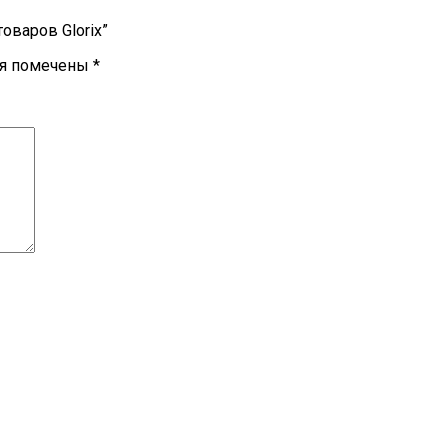
оваров Glorix”
ля помечены
*