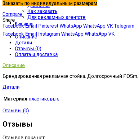
Заказать по индивидуальным размерам
Доставка
Как заказать
Compare
Для рекламных агентств
Share
Контакты
Facebook
Email
Pinterest
WhatsApp
WhatsApp
VK
Telegram
Facebook
Email
Instagram
WhatsApp
WhatsApp
VK
Описание
Детали
Отзывы (0)
Оплата и доставка
Описание
Брендированная рекламная стойка. Долгосрочный POSm.
Детали
Материал
пластиковые
Отзывы (0)
Отзывы
Отзывов пока нет.