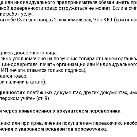
а или индивидуального предпринимателя обязан иметь при
ой доверенности товар отгружаться не может. Если в счёт
е работ-услуг.
и себе Счет-договор в 2-хэкземплярах, Чек ККТ (при опла
одпись доверенного лица;
е лицо уполномочено на получение товара от нашей организ
ации-доверителя, печать организации или Индивидуально
 ИП печати, ставится только подпись);
ается товар;
ри наличии в штате).
еренностях
, платёжных документах, других документах, и
терском учёте» (ст. 9).
и через привлеченного покупателем перевозчика:
анию или при привлечении покупателем перевозчика необх
чения с указанием реквизитов перевозчика.