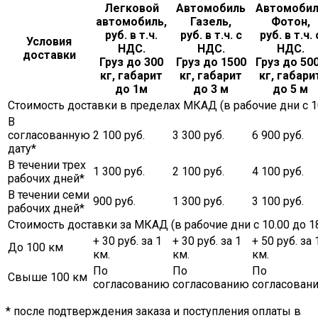
Легковой
Автомобиль
Автомоби
автомобиль,
Газель,
Фотон,
руб. в т.ч.
руб. в т.ч. с
руб. в т.ч. 
Условия
НДС.
НДС.
НДС.
доставки
Груз до 300
Груз до 1500
Груз до 50
кг, габарит
кг, габарит
кг, габари
до 1м
до 3 м
до 5 м
Стоимость доставки в пределах МКАД (в рабочие дни с 10.
В
согласованную
2 100 руб.
3 300 руб.
6 900 руб.
дату*
В течении трех
1 300 руб.
2 100 руб.
4 100 руб.
рабочих дней*
В течении семи
900 руб.
1 300 руб.
3 100 руб.
рабочих дней*
Стоимость доставки за МКАД (в рабочие дни с 10.00 до 18
+ 30 руб. за 1
+ 30 руб. за 1
+ 50 руб. за 
До 100 км
км.
км.
км.
По
По
По
Свыше 100 км
согласованию
согласованию
согласован
* после подтверждения заказа и поступления оплаты в