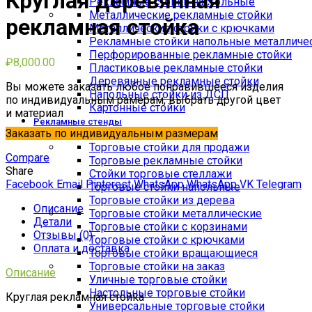
Круглая деревянная
Рекламные стойки настольные
Металлические рекламные стойки
рекламная стойка
Металлические стойки с крючками
Рекламные стойки напольные металличе
Перфорированные рекламные стойки
₽
8,000.00
Пластиковые рекламные стойки
Деревянные рекламные стойки
Вы можете заказать любое понравившееся изделия
Напольные стойки из ДСП
по индивидуальным рамерам, выбрать другой цвет
Картонные стойки
и материал
Рекламные стенды
Заказать по индивидуальным размерам
Торговые стойки
Торговые стойки для продажи
Compare
Торговые рекламные стойки
Share
Стойки торговые стеллажи
Facebook
Email
Pinterest
WhatsApp
WhatsApp
VK
Telegram
Торговые стойки напольные
Торговые стойки из дерева
Описание
Торговые стойки металлические
Детали
Торговые стойки с корзинами
Отзывы (0)
Торговые стойки с крючками
Оплата и доставка
Торговые стойки вращающиеся
Торговые стойки на заказ
Описание
Уличные торговые стойки
Настольные торговые стойки
Круглая рекламная стойка
Универсальные торговые стойки