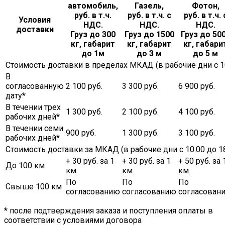
автомобиль,
Газель,
Фотон,
руб. в т.ч.
руб. в т.ч. с
руб. в т.ч. 
Условия
НДС.
НДС.
НДС.
доставки
Груз до 300
Груз до 1500
Груз до 50
кг, габарит
кг, габарит
кг, габари
до 1м
до 3 м
до 5 м
Стоимость доставки в пределах МКАД (в рабочие дни с 10.
В
согласованную
2 100 руб.
3 300 руб.
6 900 руб.
дату*
В течении трех
1 300 руб.
2 100 руб.
4 100 руб.
рабочих дней*
В течении семи
900 руб.
1 300 руб.
3 100 руб.
рабочих дней*
Стоимость доставки за МКАД (в рабочие дни с 10.00 до 18
+ 30 руб. за 1
+ 30 руб. за 1
+ 50 руб. за 
До 100 км
км.
км.
км.
По
По
По
Свыше 100 км
согласованию
согласованию
согласован
* после подтверждения заказа и поступления оплаты в
соответствии с условиями договора