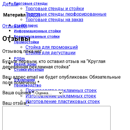
Детали
Торговые стенды
Торговые стенды и стойки
Торговые стенды перфорированные
Материал
ЛДСП
Торговые стенды на заказ
Отзывы (0)
Стойки парус
Информационные стойки
Брендированные стойки
Отзывы
Промостойки
Стойка для промоакций
Отзывов пока нет.
Стойка для дегустации
POSm
Будьте первым, кто оставил отзыв на “Круглая
Бренд-зоны
деревянная рекламная стойка”
Стойки ресепшн
Ваш адрес email не будет опубликован.
Обязательные
О компании
поля помечены
*
Производство
Производство рекламных стоек
Ваша оценка
*
Изготовление рекламных стоек
Изготовление пластиковых стоек
Ваш отзыв
*
Изготовление стоек из металла
Торговые островки на заказ
Оплата и доставка
Доставка
Как заказать