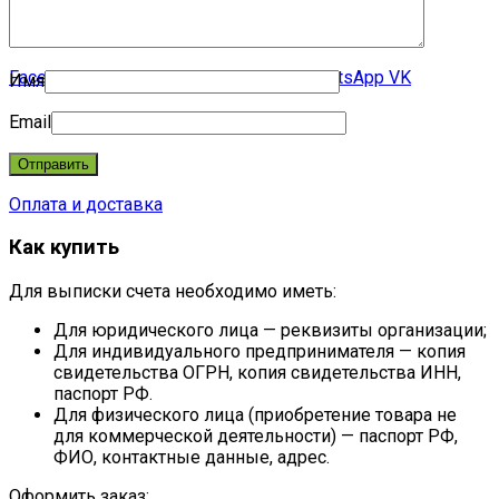
Для рекламных агентств
Контакты
Facebook
Email
Instagram
WhatsApp
WhatsApp
VK
Имя
Email
Оплата и доставка
Как купить
Для выписки счета необходимо иметь:
Для юридического лица — реквизиты организации;
Для индивидуального предпринимателя — копия
свидетельства ОГРН, копия свидетельства ИНН,
паспорт РФ.
Для физического лица (приобретение товара не
для коммерческой деятельности) — паспорт РФ,
ФИО, контактные данные, адрес.
Оформить заказ: