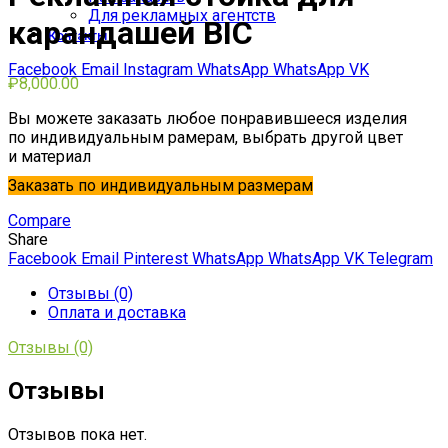
Для рекламных агентств
карандашей BIC
Контакты
Facebook
Email
Instagram
WhatsApp
WhatsApp
VK
₽
8,000.00
Вы можете заказать любое понравившееся изделия
по индивидуальным рамерам, выбрать другой цвет
и материал
Заказать по индивидуальным размерам
Compare
Share
Facebook
Email
Pinterest
WhatsApp
WhatsApp
VK
Telegram
Отзывы (0)
Оплата и доставка
Отзывы (0)
Отзывы
Отзывов пока нет.