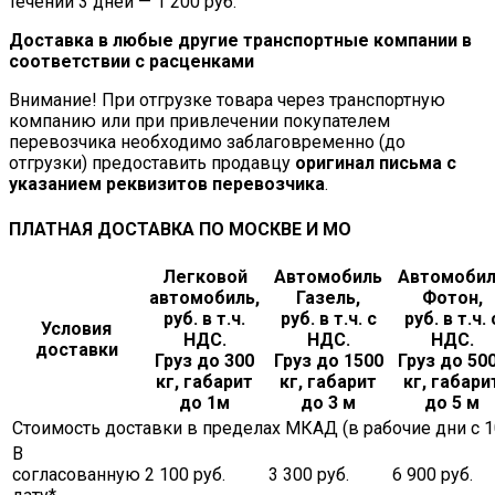
течении 3 дней — 1 200 руб.
Доставка в любые другие транспортные компании в
соответствии с расценками
Внимание! При отгрузке товара через транспортную
компанию или при привлечении покупателем
перевозчика необходимо заблаговременно (до
отгрузки) предоставить продавцу
оригинал письма с
указанием реквизитов перевозчика
.
ПЛАТНАЯ ДОСТАВКА ПО МОСКВЕ И МО
Легковой
Автомобиль
Автомоби
автомобиль,
Газель,
Фотон,
руб. в т.ч.
руб. в т.ч. с
руб. в т.ч. 
Условия
НДС.
НДС.
НДС.
доставки
Груз до 300
Груз до 1500
Груз до 50
кг, габарит
кг, габарит
кг, габари
до 1м
до 3 м
до 5 м
Стоимость доставки в пределах МКАД (в рабочие дни с 10.
В
согласованную
2 100 руб.
3 300 руб.
6 900 руб.