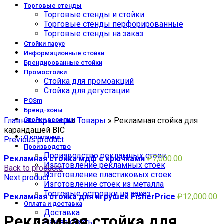
Торговые стенды
Торговые стенды и стойки
Торговые стенды перфорированные
Торговые стенды на заказ
Стойки парус
Информационные стойки
Брендированные стойки
Промостойки
Стойка для промоакций
Стойка для дегустации
POSm
Click to enlarge
Бренд-зоны
Главная страница
Стойки ресепшн
»
Товары
»
Рекламная стойка для
карандашей BIC
О компании
Previous product
Производство
Производство рекламных стоек
Рекламная стойка мдф с крючками
₽
7,000.00
Изготовление рекламных стоек
Back to products
Изготовление пластиковых стоек
Next product
Изготовление стоек из металла
Торговые островки на заказ
Рекламная стойка для игрушек FisherPrice
₽
12,000.00
Оплата и доставка
Доставка
Рекламная стойка для
Как заказать