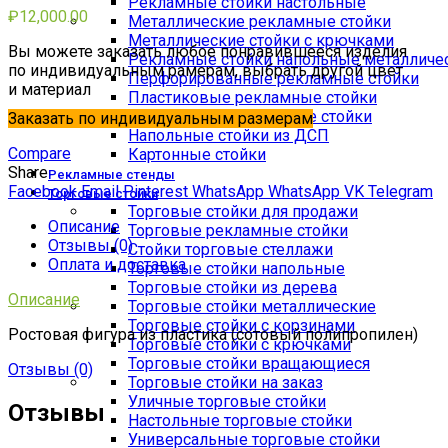
Рекламные стойки настольные
₽
12,000.00
Металлические рекламные стойки
Металлические стойки с крючками
Вы можете заказать любое понравившееся изделия
Рекламные стойки напольные металличе
по индивидуальным рамерам, выбрать другой цвет
Перфорированные рекламные стойки
и материал
Пластиковые рекламные стойки
Деревянные рекламные стойки
Заказать по индивидуальным размерам
Напольные стойки из ДСП
Compare
Картонные стойки
Share
Рекламные стенды
Facebook
Email
Pinterest
WhatsApp
WhatsApp
VK
Telegram
Торговые стойки
Торговые стойки для продажи
Описание
Торговые рекламные стойки
Отзывы (0)
Стойки торговые стеллажи
Оплата и доставка
Торговые стойки напольные
Торговые стойки из дерева
Описание
Торговые стойки металлические
Торговые стойки с корзинами
Ростовая фигура из пластика (сотовый полипропилен)
Торговые стойки с крючками
Торговые стойки вращающиеся
Отзывы (0)
Торговые стойки на заказ
Уличные торговые стойки
Отзывы
Настольные торговые стойки
Универсальные торговые стойки