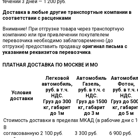
течении 3 дней — 1 200 руб.
Доставка в любые другие транспортные компании в
соответствии с расценками
Внимание! При отгрузке товара через транспортную
компанию или при привлечении покупателем
перевозчика необходимо заблаговременно (до
отгрузки) предоставить продавцу
оригинал письма с
указанием реквизитов перевозчика
.
ПЛАТНАЯ ДОСТАВКА ПО МОСКВЕ И МО
Легковой
Автомобиль
Автомоби
автомобиль,
Газель,
Фотон,
руб. в т.ч.
руб. в т.ч. с
руб. в т.ч. 
Условия
НДС.
НДС.
НДС.
доставки
Груз до 300
Груз до 1500
Груз до 50
кг, габарит
кг, габарит
кг, габари
до 1м
до 3 м
до 5 м
Стоимость доставки в пределах МКАД (в рабочие дни с 10.
В
согласованную
2 100 руб.
3 300 руб.
6 900 руб.