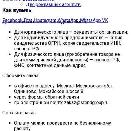
Для рекламных агентств
Как купить
Контакты
Facebook
Email
Instagram
WhatsApp
WhatsApp
VK
Для выписки счета необходимо иметь:
Для юридического лица — реквизиты организации;
Для индивидуального предпринимателя — копия
свидетельства ОГРН, копия свидетельства ИНН,
паспорт РФ.
Для физического лица (приобретение товара не
для коммерческой деятельности) — паспорт РФ,
ФИО, контактные данные, адрес.
Оформить заказ:
в офисе по адресу: Москва, Московская обл.,
Одинцово, Можайское шоссе 8
через формы обратной связи
по электронной почте: zakaz@stendgroup.ru
Оплатить заказ:
Оплату можно произвести по безналичному
расчету