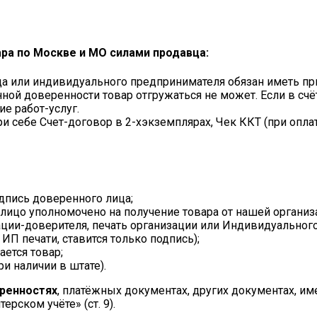
ара по Москве и МО силами продавца:
а или индивидуального предпринимателя обязан иметь при
ой доверенности товар отгружаться не может. Если в счёт
е работ-услуг.
и себе Счет-договор в 2-хэкземплярах, Чек ККТ (при опла
одпись доверенного лица;
е лицо уполномочено на получение товара от нашей организ
ации-доверителя, печать организации или Индивидуально
 ИП печати, ставится только подпись);
ается товар;
ри наличии в штате).
еренностях
, платёжных документах, других документах, и
терском учёте» (ст. 9).