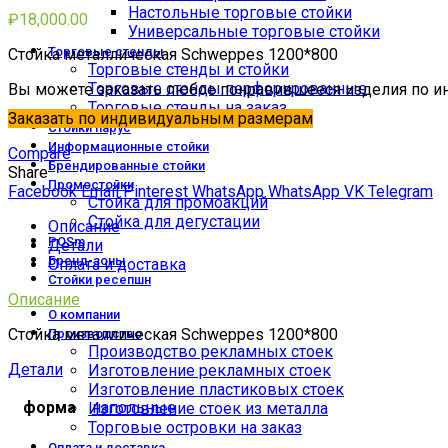
Настольные торговые стойки
₽
18,000.00
Универсальные торговые стойки
Торговые стенды
Стойка металлическая Schweppes 1200*800
Торговые стенды и стойки
Торговые стенды перфорированные
Вы можете заказать любое понравившееся изделия по и
Торговые стенды на заказ
Заказать по индивидуальным размерам
Стойки парус
Информационные стойки
Compare
Брендированные стойки
Share
Промостойки
Facebook
Email
Pinterest
WhatsApp
WhatsApp
VK
Telegram
Стойка для промоакций
Стойка для дегустации
Описание
POSm
Детали
Бренд-зоны
Оплата и доставка
Стойки ресепшн
Описание
О компании
Стойка металлическая Schweppes 1200*800
Производство
Производство рекламных стоек
Детали
Изготовление рекламных стоек
Изготовление пластиковых стоек
форма
напольные
Изготовление стоек из металла
Торговые островки на заказ
Оплата и доставка