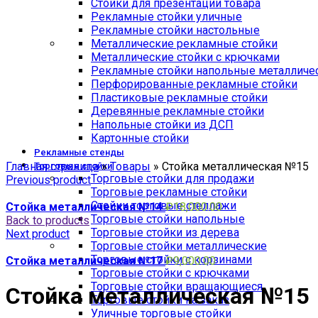
Стойки для презентации товара
Рекламные стойки уличные
Рекламные стойки настольные
Металлические рекламные стойки
Металлические стойки с крючками
Рекламные стойки напольные металличе
Перфорированные рекламные стойки
Пластиковые рекламные стойки
Деревянные рекламные стойки
Напольные стойки из ДСП
Картонные стойки
Click to enlarge
Рекламные стенды
Главная страница
»
Товары
»
Стойка металлическая №15
Торговые стойки
Торговые стойки для продажи
Previous product
Торговые рекламные стойки
Стойки торговые стеллажи
Стойка металлическая №14
₽
18,000.00
Торговые стойки напольные
Back to products
Торговые стойки из дерева
Next product
Торговые стойки металлические
Торговые стойки с корзинами
Стойка металлическая №17
₽
9,000.00
Торговые стойки с крючками
Торговые стойки вращающиеся
Стойка металлическая №15
Торговые стойки на заказ
Уличные торговые стойки