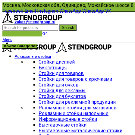
Москва, Московская обл., Одинцово, Можайское шоссе 8
Facebook
Email
Instagram
WhatsApp
WhatsApp
VK
zakaz@stendgroup.ru
Search
8(495)108-33-17
отправить запрос
+7 (910) 434-67-34
Menu
Пн-Пт с 10:00 до 18:00
Browse Categories
Рекламные стойки
Стойки дисплей
Буклетницы
Стойки для товаров
Стойки для товаров с крючками
Стойки для очков
Стойка для рекламы
Стойки для буклетов
Стойки для рекламной продукции
Рекламные стойки для магазинов
Рекламные стойки напольные
Информационные стойки
Выставочные стойки
Выставочные металлические стойки