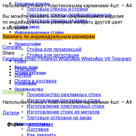
Торговые стенды
Напольная стойка с пластиковыми карманами 4шт. — А4
Торговые стенды и стойки
Торговые стенды перфорированные
Вы можете заказать любое понравившееся изделия
Торговые стенды на заказ
по индивидуальным рамерам, выбрать другой цвет
Стойки парус
и материал
Информационные стойки
Заказать по индивидуальным размерам
Брендированные стойки
Промостойки
Compare
Стойка для промоакций
Share
Стойка для дегустации
Facebook
Email
Pinterest
WhatsApp
WhatsApp
VK
Telegram
POSm
Бренд-зоны
Описание
Стойки ресепшн
Детали
Оплата и доставка
О компании
Производство
Описание
Производство рекламных стоек
Изготовление рекламных стоек
Напольная стойка с пластиковыми карманами 4шт. — А4
Изготовление пластиковых стоек
Изготовление стоек из металла
Детали
Торговые островки на заказ
форма
напольные
Оплата и доставка
Доставка
Как заказать