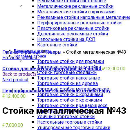
Рекламные стойки настольные
Металлические рекламные стойки
Металлические стойки с крючками
Рекламные стойки напольные металличе
Перфорированные рекламные стойки
Пластиковые рекламные стойки
Деревянные рекламные стойки
Напольные стойки из ДСП
Картонные стойки
Click to enlarge
Рекламные стенды
Главная страница
»
Товары
»
Стойка металлическая №43
Торговые стойки
Previous product
Торговые стойки для продажи
Торговые рекламные стойки
Стойка для печатной продукции на 4 полки
₽
12,000.00
Стойки торговые стеллажи
Back to products
Торговые стойки напольные
Next product
Торговые стойки из дерева
Торговые стойки металлические
Перфорированная металлическая стойка Enjoy
Торговые стойки с корзинами
₽
12,400.00
Торговые стойки с крючками
Торговые стойки вращающиеся
Стойка металлическая №43
Торговые стойки на заказ
Уличные торговые стойки
Настольные торговые стойки
₽
7,000.00
Универсальные торговые стойки