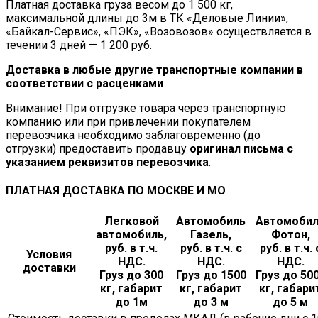
Платная доставка груза весом до 1 500 кг,
максимальной длины до 3м в ТК «Деловые Линии»,
«Байкал-Сервис», «ПЭК», «Возовозов» осуществляется в
течении 3 дней — 1 200 руб.
Доставка в любые другие транспортные компании в
соответствии с расценками
Внимание! При отгрузке товара через транспортную
компанию или при привлечении покупателем
перевозчика необходимо заблаговременно (до
отгрузки) предоставить продавцу
оригинал письма с
указанием реквизитов перевозчика
.
ПЛАТНАЯ ДОСТАВКА ПО МОСКВЕ И МО
Легковой
Автомобиль
Автомоби
автомобиль,
Газель,
Фотон,
руб. в т.ч.
руб. в т.ч. с
руб. в т.ч. 
Условия
НДС.
НДС.
НДС.
доставки
Груз до 300
Груз до 1500
Груз до 50
кг, габарит
кг, габарит
кг, габари
до 1м
до 3 м
до 5 м