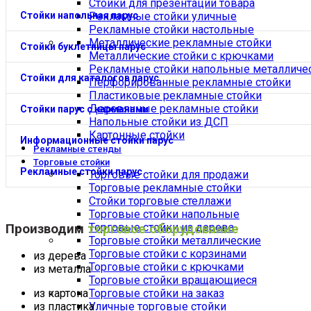
Стойки для презентации товара
Стойки напольная парус
Рекламные стойки уличные
Рекламные стойки настольные
Металлические рекламные стойки
Стойки буклетницы парус
Металлические стойки с крючками
Рекламные стойки напольные металличе
Стойки для каталогов парус
Перфорированные рекламные стойки
Пластиковые рекламные стойки
Деревянные рекламные стойки
Стойки парус с карманами
Напольные стойки из ДСП
Картонные стойки
Информационные стойки парус
Рекламные стенды
Торговые стойки
Рекламные стойки парус
Торговые стойки для продажи
Торговые рекламные стойки
Стойки торговые стеллажи
Торговые стойки напольные
Торговые стойки из дерева
Производим
торговое оборудование
Торговые стойки металлические
Торговые стойки с корзинами
из дерева
Торговые стойки с крючками
из металла
Торговые стойки вращающиеся
из картона
Торговые стойки на заказ
из пластика
Уличные торговые стойки