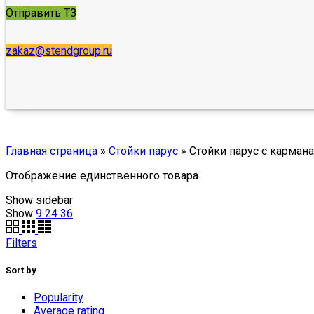
Отправить ТЗ
zakaz@stendgroup.ru
Главная страница
»
Стойки парус
»
Стойки парус с карман
Отображение единственного товара
Show sidebar
Show
9
24
36
Filters
Sort by
Popularity
Average rating