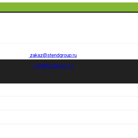
zakaz@stendgroup.ru
+7(495)108-33-17