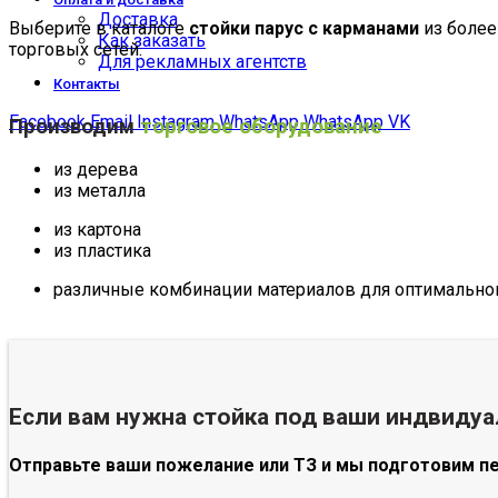
Доставка
Выберите в каталоге
стойки парус с карманами
из более
Как заказать
торговых сетей.
Для рекламных агентств
Контакты
Facebook
Email
Instagram
WhatsApp
WhatsApp
VK
Производим
торговое оборудование
из дерева
из металла
из картона
из пластика
различные комбинации материалов для оптимального
Если вам нужна стойка под ваши индвиду
Отправьте ваши пожелание или ТЗ и мы подготовим п