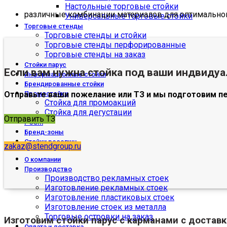
Настольные торговые стойки
различные комбинации материалов для оптимального
Универсальные торговые стойки
Торговые стенды
Торговые стенды и стойки
Торговые стенды перфорированные
Торговые стенды на заказ
Стойки парус
Если вам нужна стойка под ваши индвиду
Информационные стойки
Брендированные стойки
Отправьте ваши пожелание или ТЗ и мы подготовим п
Промостойки
Стойка для промоакций
Стойка для дегустации
Отправить ТЗ
POSm
Бренд-зоны
Стойки ресепшн
zakaz@stendgroup.ru
О компании
Производство
Производство рекламных стоек
Изготовление рекламных стоек
Изготовление пластиковых стоек
Изготовление стоек из металла
Торговые островки на заказ
Изготовим
стойки парус с карманами
с доставк
Оплата и доставка