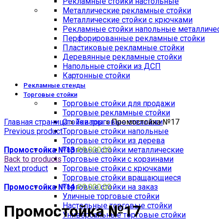
Рекламные стойки настольные
Металлические рекламные стойки
Металлические стойки с крючками
Рекламные стойки напольные металличе
Перфорированные рекламные стойки
Пластиковые рекламные стойки
Деревянные рекламные стойки
Напольные стойки из ДСП
Картонные стойки
Рекламные стенды
Торговые стойки
Торговые стойки для продажи
Click to enlarge
Торговые рекламные стойки
Главная страница
Стойки торговые стеллажи
»
Товары
»
Промостойка №17
Previous product
Торговые стойки напольные
Торговые стойки из дерева
Промостойка №13
Торговые стойки металлические
₽
9,000.00
Back to products
Торговые стойки с корзинами
Next product
Торговые стойки с крючками
Торговые стойки вращающиеся
Промостойка №14
Торговые стойки на заказ
₽
9,000.00
Уличные торговые стойки
Настольные торговые стойки
Промостойка №17
Универсальные торговые стойки