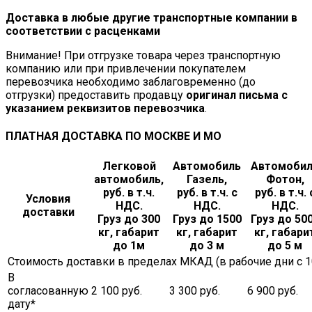
Доставка в любые другие транспортные компании в
соответствии с расценками
Внимание! При отгрузке товара через транспортную
компанию или при привлечении покупателем
перевозчика необходимо заблаговременно (до
отгрузки) предоставить продавцу
оригинал письма с
указанием реквизитов перевозчика
.
ПЛАТНАЯ ДОСТАВКА ПО МОСКВЕ И МО
Легковой
Автомобиль
Автомоби
автомобиль,
Газель,
Фотон,
руб. в т.ч.
руб. в т.ч. с
руб. в т.ч. 
Условия
НДС.
НДС.
НДС.
доставки
Груз до 300
Груз до 1500
Груз до 50
кг, габарит
кг, габарит
кг, габари
до 1м
до 3 м
до 5 м
Стоимость доставки в пределах МКАД (в рабочие дни с 10.
В
согласованную
2 100 руб.
3 300 руб.
6 900 руб.
дату*