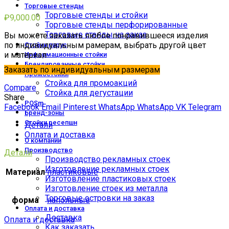
Торговые стенды
Торговые стенды и стойки
₽
9,000.00
Торговые стенды перфорированные
Торговые стенды на заказ
Вы можете заказать любое понравившееся изделия
по индивидуальным рамерам, выбрать другой цвет
Стойки парус
и материал
Информационные стойки
Брендированные стойки
Заказать по индивидуальным размерам
Промостойки
Стойка для промоакций
Compare
Стойка для дегустации
Share
POSm
Facebook
Email
Pinterest
WhatsApp
WhatsApp
VK
Telegram
Бренд-зоны
Стойки ресепшн
Детали
Оплата и доставка
О компании
Производство
Детали
Производство рекламных стоек
Изготовление рекламных стоек
Материал
пластиковые
Изготовление пластиковых стоек
Изготовление стоек из металла
Торговые островки на заказ
форма
напольные
Оплата и доставка
Доставка
Оплата и доставка
Как заказать