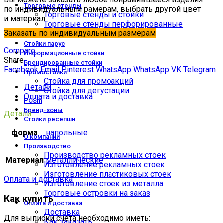
Торговые стенды
по индивидуальным рамерам, выбрать другой цвет
Торговые стенды и стойки
и материал
Торговые стенды перфорированные
Заказать по индивидуальным размерам
Торговые стенды на заказ
Стойки парус
Compare
Информационные стойки
Share
Брендированные стойки
Facebook
Email
Pinterest
WhatsApp
WhatsApp
VK
Telegram
Промостойки
Стойка для промоакций
Детали
Стойка для дегустации
Оплата и доставка
POSm
Бренд-зоны
Детали
Стойки ресепшн
форма
напольные
О компании
Производство
Производство рекламных стоек
Материал
металлические
Изготовление рекламных стоек
Изготовление пластиковых стоек
Оплата и доставка
Изготовление стоек из металла
Торговые островки на заказ
Как купить
Оплата и доставка
Доставка
Для выписки счета необходимо иметь:
Как заказать