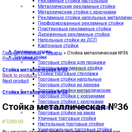
Рекламные стойки настольные
Металлические рекламные стойки
Металлические стойки с крючками
Рекламные стойки напольные металличе
Перфорированные рекламные стойки
Пластиковые рекламные стойки
Деревянные рекламные стойки
Напольные стойки из ДСП
Картонные стойки
Click to enlarge
Рекламные стенды
Главная страница
»
Товары
»
Стойка металлическая №36
Торговые стойки
Previous product
Торговые стойки для продажи
Торговые рекламные стойки
Стойка металлическая №33
₽
14,000.00
Стойки торговые стеллажи
Back to products
Торговые стойки напольные
Next product
Торговые стойки из дерева
Торговые стойки металлические
Стойка металлическая №38
₽
7,100.00
Торговые стойки с корзинами
Торговые стойки с крючками
Стойка металлическая №36
Торговые стойки вращающиеся
Торговые стойки на заказ
Уличные торговые стойки
₽
7,000.00
Настольные торговые стойки
Универсальные торговые стойки
Вы можете заказать любое понравившееся изделия