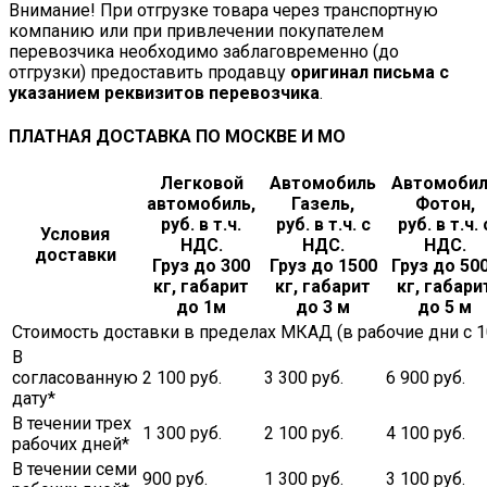
Внимание! При отгрузке товара через транспортную
компанию или при привлечении покупателем
перевозчика необходимо заблаговременно (до
отгрузки) предоставить продавцу
оригинал письма с
указанием реквизитов перевозчика
.
ПЛАТНАЯ ДОСТАВКА ПО МОСКВЕ И МО
Легковой
Автомобиль
Автомоби
автомобиль,
Газель,
Фотон,
руб. в т.ч.
руб. в т.ч. с
руб. в т.ч. 
Условия
НДС.
НДС.
НДС.
доставки
Груз до 300
Груз до 1500
Груз до 50
кг, габарит
кг, габарит
кг, габари
до 1м
до 3 м
до 5 м
Стоимость доставки в пределах МКАД (в рабочие дни с 10.
В
согласованную
2 100 руб.
3 300 руб.
6 900 руб.
дату*
В течении трех
1 300 руб.
2 100 руб.
4 100 руб.
рабочих дней*
В течении семи
900 руб.
1 300 руб.
3 100 руб.