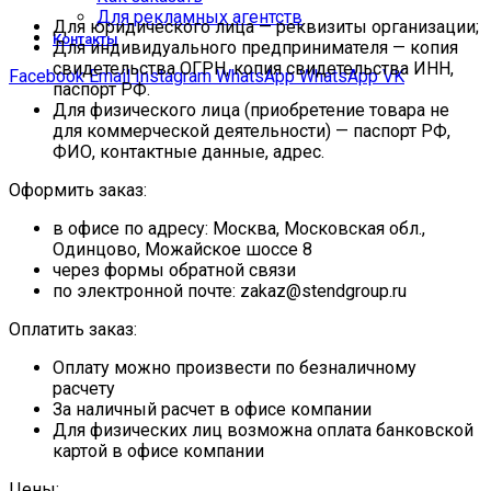
Для рекламных агентств
Для юридического лица — реквизиты организации;
Контакты
Для индивидуального предпринимателя — копия
свидетельства ОГРН, копия свидетельства ИНН,
Facebook
Email
Instagram
WhatsApp
WhatsApp
VK
паспорт РФ.
Для физического лица (приобретение товара не
для коммерческой деятельности) — паспорт РФ,
ФИО, контактные данные, адрес.
Оформить заказ:
в офисе по адресу: Москва, Московская обл.,
Одинцово, Можайское шоссе 8
через формы обратной связи
по электронной почте: zakaz@stendgroup.ru
Оплатить заказ:
Оплату можно произвести по безналичному
расчету
За наличный расчет в офисе компании
Для физических лиц возможна оплата банковской
картой в офисе компании
Цены: