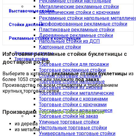
Рекламные стойки настольные
Металлические рекламные стойки
Выставочные стойки
Металлические стойки с крючками
Рекламные стойки напольные металличе
Перфорированные рекламные стойки
Стойки дисплей
Пластиковые рекламные стойки
Деревянные рекламные стойки
Рекламные стойки и конструкции
Напольные стойки из ДСП
Картонные стойки
Изготовим
рекламные стойки буклетницы
с
Рекламные стенды
Торговые стойки
доставкой по РФ
Торговые стойки для продажи
Торговые рекламные стойки
Выберите в каталоге
рекламные стойки буклетницы
из
Стойки торговые стеллажи
более 1053 стоек или закажите
под заказ
.
Торговые стойки напольные
Производство по всем стандартам и требованием
Торговые стойки из дерева
крупных торговых сетей.
Торговые стойки металлические
Торговые стойки с корзинами
Торговые стойки с крючками
Торговые стойки вращающиеся
Производим
торговое оборудование
Торговые стойки на заказ
Уличные торговые стойки
из дерева
Настольные торговые стойки
из металла
Универсальные торговые стойки