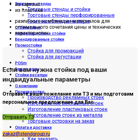
из картона
Торговые стенды
Торговые стенды и стойки
из пластика
Торговые стенды перфорированные
различные комбинации материалов для
Торговые стенды на заказ
оптимального сочетания цены и технических
Стойки парус
характеристик
Информационные стойки
Брендированные стойки
Промостойки
Стойка для промоакций
Стойка для дегустации
POSm
Если вам нужна стойка под ваши
Бренд-зоны
Стойки ресепшн
индвидуальные параметры
О компании
Производство
Отправьте ваши пожелание или ТЗ и мы подготовим
Производство рекламных стоек
персональное предложение для Вас.
Изготовление рекламных стоек
Изготовление пластиковых стоек
Изготовление стоек из металла
Отправить ТЗ
Торговые островки на заказ
Оплата и доставка
Доставка
zakaz@stendgroup.ru
Как заказать