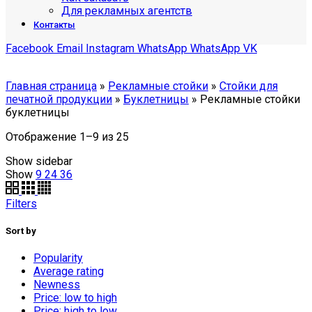
Для рекламных агентств
Контакты
Facebook
Email
Instagram
WhatsApp
WhatsApp
VK
Главная страница
»
Рекламные стойки
»
Стойки для
печатной продукции
»
Буклетницы
»
Рекламные стойки
буклетницы
Отображение 1–9 из 25
Show sidebar
Show
9
24
36
Filters
Sort by
Popularity
Average rating
Newness
Price: low to high
Price: high to low