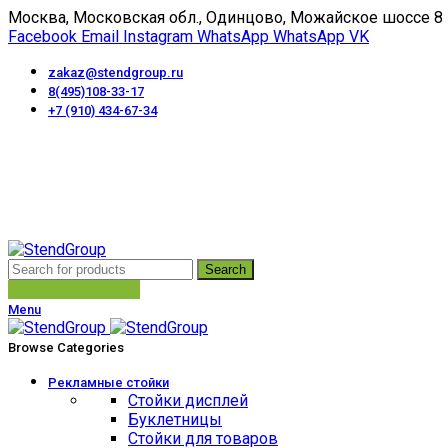
Москва, Московская обл., Одинцово, Можайское шоссе 8
Facebook
Email
Instagram
WhatsApp
WhatsApp
VK
zakaz@stendgroup.ru
8(495)108-33-17
+7 (910) 434-67-34
Пн-Пт с 10:00 до 18:00
Search
отправить запрос
Menu
Browse Categories
Рекламные стойки
Стойки дисплей
Буклетницы
Стойки для товаров