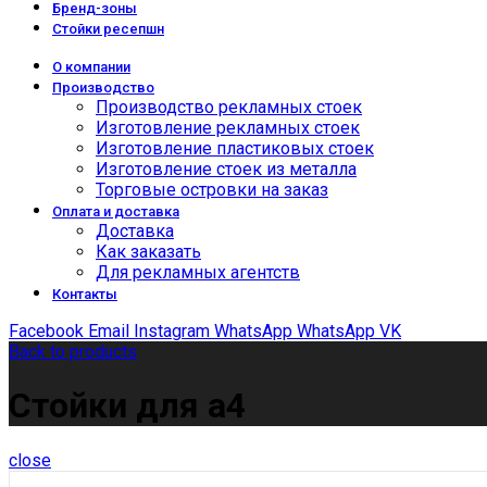
Бренд-зоны
Стойки ресепшн
О компании
Производство
Производство рекламных стоек
Изготовление рекламных стоек
Изготовление пластиковых стоек
Изготовление стоек из металла
Торговые островки на заказ
Оплата и доставка
Доставка
Как заказать
Для рекламных агентств
Контакты
Facebook
Email
Instagram
WhatsApp
WhatsApp
VK
Back to products
Стойки для а4
close