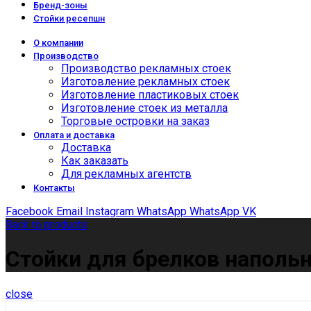
Бренд-зоны
Стойки ресепшн
О компании
Производство
Производство рекламных стоек
Изготовление рекламных стоек
Изготовление пластиковых стоек
Изготовление стоек из металла
Торговые островки на заказ
Оплата и доставка
Доставка
Как заказать
Для рекламных агентств
Контакты
Facebook
Email
Instagram
WhatsApp
WhatsApp
VK
Back to products
Стойки для брелков наполь
close