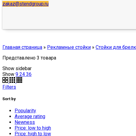
zakaz@stendgroup.ru
Главная страница
»
Рекламные стойки
»
Стойки для брел
Представлено 3 товара
Show sidebar
Show
9
24
36
Filters
Sort by
Popularity
Average rating
Newness
Price: low to high
Price: high to low