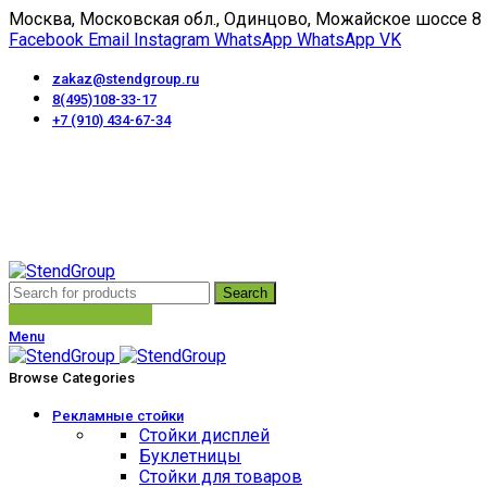
Москва, Московская обл., Одинцово, Можайское шоссе 8
Facebook
Email
Instagram
WhatsApp
WhatsApp
VK
zakaz@stendgroup.ru
8(495)108-33-17
+7 (910) 434-67-34
Пн-Пт с 10:00 до 18:00
Search
отправить запрос
Menu
Browse Categories
Рекламные стойки
Стойки дисплей
Буклетницы
Стойки для товаров