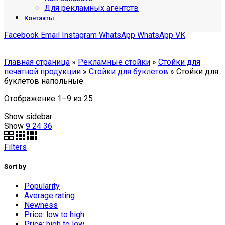
Для рекламных агентств
Контакты
Facebook
Email
Instagram
WhatsApp
WhatsApp
VK
Главная страница
»
Рекламные стойки
»
Стойки для
печатной продукции
»
Стойки для буклетов
»
Стойки для
буклетов напольные
Отображение 1–9 из 25
Show sidebar
Show
9
24
36
Filters
Sort by
Popularity
Average rating
Newness
Price: low to high
Price: high to low