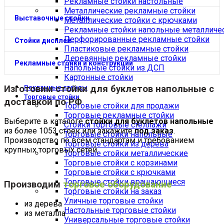
Рекламные стойки настольные
Металлические рекламные стойки
Выставочные стойки
Металлические стойки с крючками
Рекламные стойки напольные металличе
Перфорированные рекламные стойки
Стойки дисплей
Пластиковые рекламные стойки
Деревянные рекламные стойки
Рекламные стойки и конструкции
Напольные стойки из ДСП
Картонные стойки
Изготовим
стойки для буклетов напольные
с
Рекламные стенды
Торговые стойки
доставкой по РФ
Торговые стойки для продажи
Торговые рекламные стойки
Выберите в каталоге
стойки для буклетов напольные
Стойки торговые стеллажи
из более 1053 стоек или закажите
под заказ
.
Торговые стойки напольные
Производство по всем стандартам и требованием
Торговые стойки из дерева
крупных торговых сетей.
Торговые стойки металлические
Торговые стойки с корзинами
Торговые стойки с крючками
Торговые стойки вращающиеся
Производим
торговое оборудование
Торговые стойки на заказ
Уличные торговые стойки
из дерева
Настольные торговые стойки
из металла
Универсальные торговые стойки