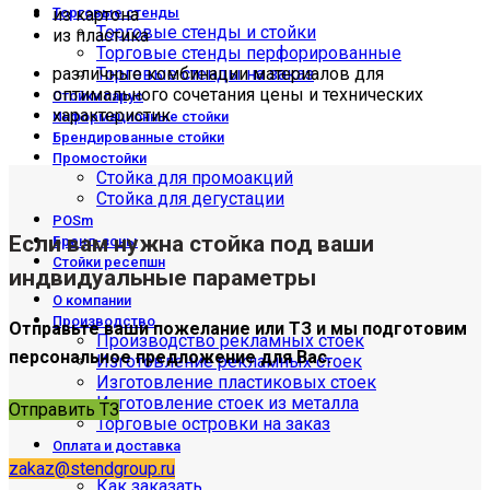
из картона
Торговые стенды
Торговые стенды и стойки
из пластика
Торговые стенды перфорированные
различные комбинации материалов для
Торговые стенды на заказ
оптимального сочетания цены и технических
Стойки парус
характеристик
Информационные стойки
Брендированные стойки
Промостойки
Стойка для промоакций
Стойка для дегустации
POSm
Если вам нужна стойка под ваши
Бренд-зоны
Стойки ресепшн
индвидуальные параметры
О компании
Производство
Отправьте ваши пожелание или ТЗ и мы подготовим
Производство рекламных стоек
персональное предложение для Вас.
Изготовление рекламных стоек
Изготовление пластиковых стоек
Изготовление стоек из металла
Отправить ТЗ
Торговые островки на заказ
Оплата и доставка
Доставка
zakaz@stendgroup.ru
Как заказать