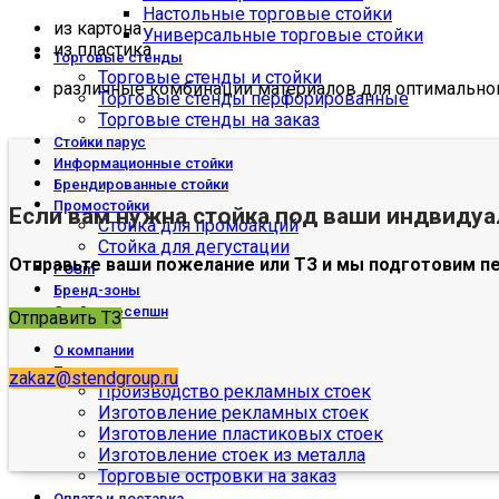
Настольные торговые стойки
из картона
Универсальные торговые стойки
из пластика
Торговые стенды
Торговые стенды и стойки
различные комбинации материалов для оптимального
Торговые стенды перфорированные
Торговые стенды на заказ
Стойки парус
Информационные стойки
Брендированные стойки
Промостойки
Если вам нужна стойка под ваши индвиду
Стойка для промоакций
Стойка для дегустации
Отправьте ваши пожелание или ТЗ и мы подготовим п
POSm
Бренд-зоны
Стойки ресепшн
Отправить ТЗ
О компании
Производство
zakaz@stendgroup.ru
Производство рекламных стоек
Изготовление рекламных стоек
Изготовление пластиковых стоек
Изготовление стоек из металла
Торговые островки на заказ
Оплата и доставка