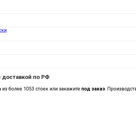
ски
с доставкой по РФ
а
из более 1053 стоек или закажите
под заказ
. Производст