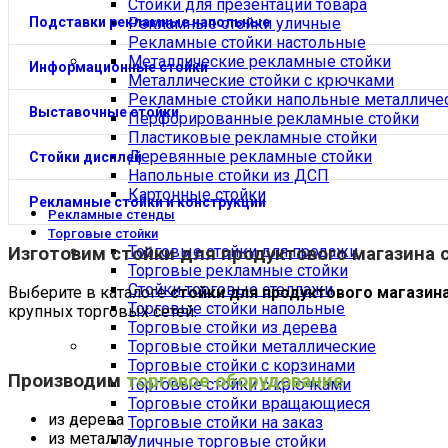
Стойки для презентации товара
Подставки рекламные напольные
Рекламные стойки уличные
Рекламные стойки настольные
Металлические рекламные стойки
Информационные стойки
Металлические стойки с крючками
Рекламные стойки напольные металличе
Выставочные стойки
Перфорированные рекламные стойки
Пластиковые рекламные стойки
Деревянные рекламные стойки
Стойки дисплей
Напольные стойки из ДСП
Картонные стойки
Рекламные стойки и конструкции
Рекламные стенды
Торговые стойки
Торговые стойки для продажи
Изготовим
стойки для продуктового магазина
Торговые рекламные стойки
Стойки торговые стеллажи
Выберите в каталоге
стойки для продуктового магазин
Торговые стойки напольные
крупных торговых сетей.
Торговые стойки из дерева
Торговые стойки металлические
Торговые стойки с корзинами
Производим
торговое оборудование
Торговые стойки с крючками
Торговые стойки вращающиеся
из дерева
Торговые стойки на заказ
из металла
Уличные торговые стойки