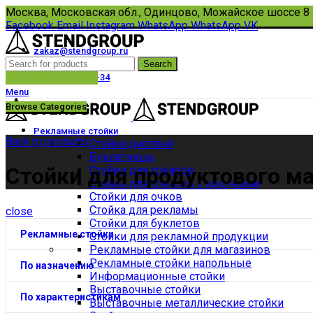
Москва, Московская обл., Одинцово, Можайское шоссе 8
Facebook
Email
Instagram
WhatsApp
WhatsApp
VK
zakaz@stendgroup.ru
Search
8(495)108-33-17
отправить запрос
+7 (910) 434-67-34
Menu
Пн-Пт с 10:00 до 18:00
Browse Categories
Рекламные стойки
Back to products
Стойки дисплей
Буклетницы
Стойки для продуктового м
Стойки для товаров
Стойки для товаров с крючками
Стойки для очков
Стойка для рекламы
close
Стойки для буклетов
Рекламные стойки
Стойки для рекламной продукции
Рекламные стойки для магазинов
Рекламные стойки напольные
По назначению
Информационные стойки
Выставочные стойки
По характеристикам
Выставочные металлические стойки