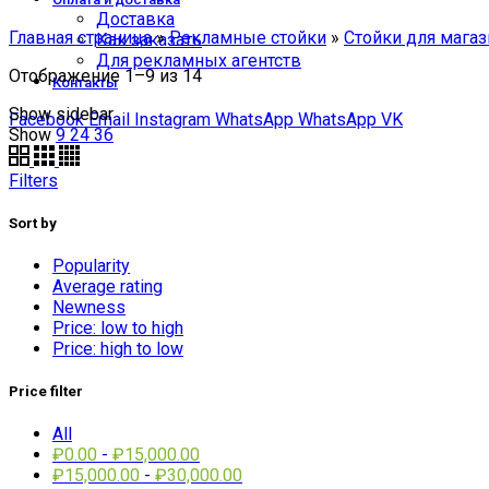
Доставка
Главная страница
»
Рекламные стойки
»
Стойки для мага
Как заказать
Для рекламных агентств
Отображение 1–9 из 14
Контакты
Show sidebar
Facebook
Email
Instagram
WhatsApp
WhatsApp
VK
Show
9
24
36
Filters
Sort by
Popularity
Average rating
Newness
Price: low to high
Price: high to low
Price filter
All
₽
0.00
-
₽
15,000.00
₽
15,000.00
-
₽
30,000.00