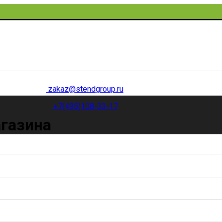
zakaz@stendgroup.ru
+7(495)108-33-17
агазина